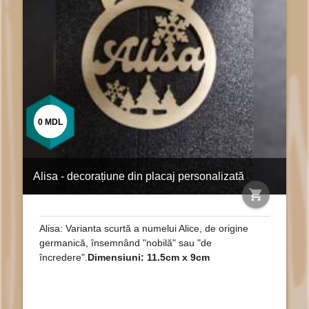
0
MDL
Alisa - decorațiune din placaj personalizată
shopping_cart
Alisa: Varianta scurtă a numelui Alice, de origine
germanică, însemnând "nobilă" sau "de
încredere".
Dimensiuni: 11.5cm x 9cm