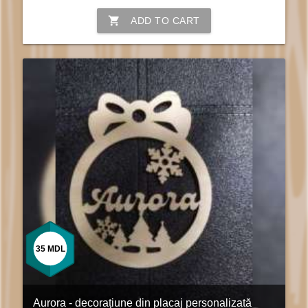
shopping_cart
ADD TO CART
35
MDL
Aurora - decorațiune din placaj personalizată