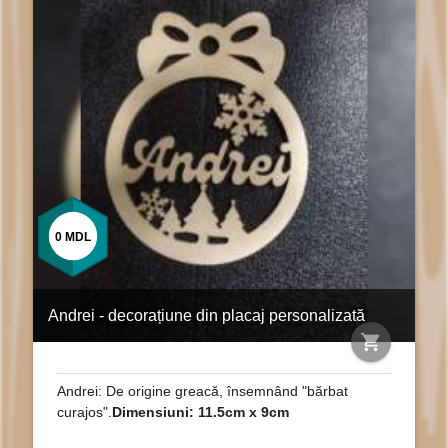
0
MDL
Andrei - decorațiune din placaj personalizată
shopping_cart
Andrei: De origine greacă, însemnând "bărbat
curajos".
Dimensiuni: 11.5cm x 9cm