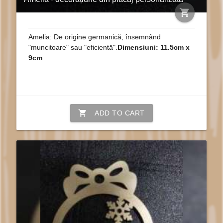
shopping_cart
Amelia: De origine germanică, însemnând
"muncitoare" sau "eficientă".
Dimensiuni: 11.5cm x
9cm
shopping_cart
ADD TO CART