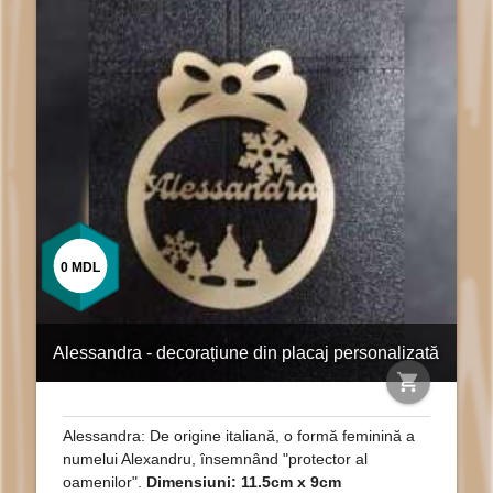
0
MDL
Alessandra - decorațiune din placaj personalizată
shopping_cart
Alessandra: De origine italiană, o formă feminină a
numelui Alexandru, însemnând "protector al
oamenilor".
Dimensiuni: 11.5cm x 9cm