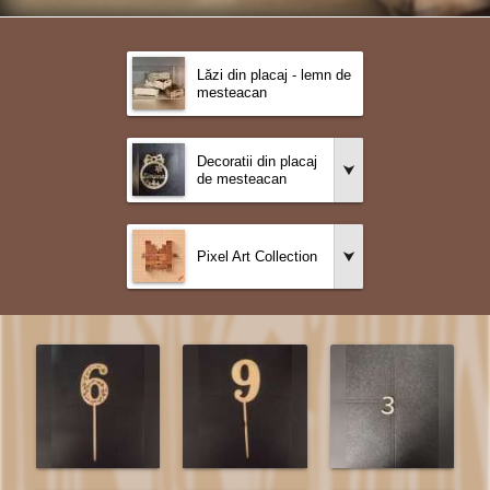
Lăzi din placaj - lemn de
mesteacan
Decoratii din placaj
de mesteacan
Pixel Art Collection