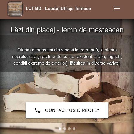
menu
LUT.MD - Lucrări Utilaje Tehnice
Lăzi din placaj - lemn de mesteacan
Oferim dimensiuni din stoc si la comandă, le oferim
neprelucrate și prelucrate cu lac rezistent la apa, îngheț (
condiții extreme de exterior), lăcuirea în diverse variații.
call
CONTACT US DIRECTLY