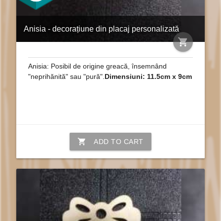
Anisia - decorațiune din placaj personalizată
shopping_cart
Anisia: Posibil de origine greacă, însemnând
"neprihănită" sau "pură".
Dimensiuni: 11.5cm x 9cm
shopping_cart
ADD TO CART