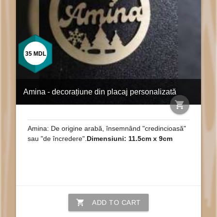
35
MDL
Amina - decorațiune din placaj personalizată
shopping_cart
Amina: De origine arabă, însemnând "credincioasă"
sau "de încredere".
Dimensiuni: 11.5cm x 9cm
shopping_cart
ADD TO CART