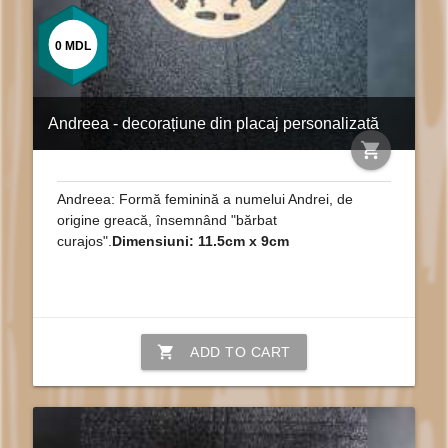
0
MDL
Andreea - decorațiune din placaj personalizată
shopping_cart
Andreea: Formă feminină a numelui Andrei, de
origine greacă, însemnând "bărbat
curajos".
Dimensiuni: 11.5cm x 9cm
shopping_cart
ADD TO CART