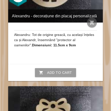
Alexandru - decorațiune din placaj personalizată
shopping_cart
Alexandru: Tot de origine greacă, cu același înțeles
ca și Alexandr, însemnând "protector al
oamenilor".
Dimensiuni: 11.5cm x 9cm
shopping_cart
ADD TO CART