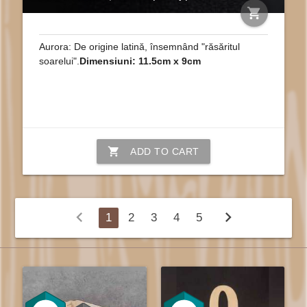
shopping_cart
Aurora: De origine latină, însemnând "răsăritul
soarelui".
Dimensiuni: 11.5cm x 9cm
shopping_cart
ADD TO CART
chevron_left
chevron_right
1
2
3
4
5