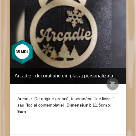
35
MDL
Arcadie - decorațiune din placaj personalizată
shopping_cart
Arcadie: De origine greacă, însemnând "loc liniștit"
sau "loc al contemplației".
Dimensiuni: 11.5cm x
9cm