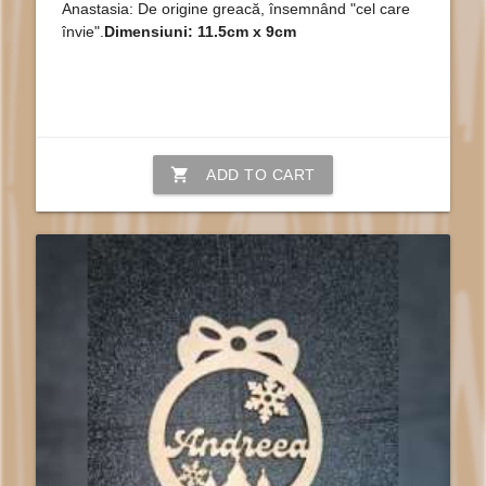
Anastasia: De origine greacă, însemnând "cel care
învie".
Dimensiuni: 11.5cm x 9cm
shopping_cart
ADD TO CART