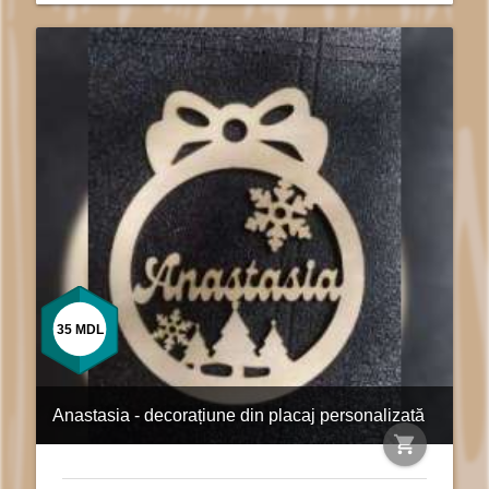
35
MDL
Anastasia - decorațiune din placaj personalizată
shopping_cart