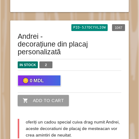
PID-5J7DCYVLIOW
1047
Andrei -
decorațiune din placaj
personalizată
IN STOCK
2
0
MDL
shopping_cart
ADD TO CART
oferiți un cadou special cuiva drag numit Andrei,
aceste decoratiuni de placaj de mesteacan vor
crea amintiri de neuitat.