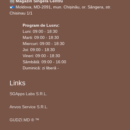
🏬 Magazin Singera Centru
Fie că doriți să decorați propriul cămin sau să
📬 Moldova, MD-2091, mun. Chișinău, or. Sângera, str.
oferiți un cadou special cuiva drag numit
Andrei
,
Chisinau 1/1
aceste decorațiuni de placaj de mesteacăn vor crea
Program de Lucru:
amintiri de neuitat. Investiția în autenticitate și
Luni: 09:00 - 18:30
tradiție este întotdeauna o alegere inspirată în
Marti: 09:00 - 18:30
Miercuri: 09:00 - 18:30
această perioadă magică a anului.
Joi: 09:00 - 18:30
Vineri: 09:00 - 18:30
Sâmbătă: 09:00 - 16:00
Duminică: zi liberă -
Links
SGApps Labs S.R.L.
Anvos Service S.R.L.
GUDZI.MD ®️ ™️