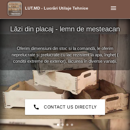
menu
LUT.MD - Lucrări Utilaje Tehnice
Lăzi din placaj - lemn de mesteacan
Oferim dimensiuni din stoc si la comandă, le oferim
neprelucrate și prelucrate cu lac rezistent la apa, îngheț (
condiții extreme de exterior), lăcuirea în diverse variații.
call
CONTACT US DIRECTLY