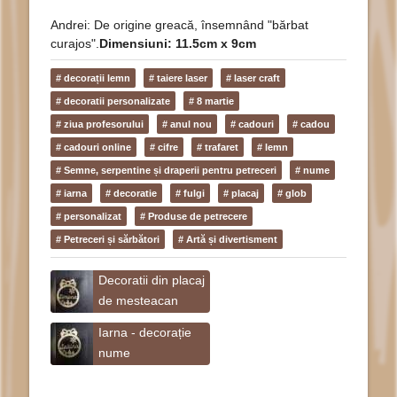
Andrei: De origine greacă, însemnând "bărbat
curajos".
Dimensiuni: 11.5cm x 9cm
# decorații lemn
# taiere laser
# laser craft
# decoratii personalizate
# 8 martie
# ziua profesorului
# anul nou
# cadouri
# cadou
# cadouri online
# cifre
# trafaret
# lemn
# Semne, serpentine și draperii pentru petreceri
# nume
# iarna
# decoratie
# fulgi
# placaj
# glob
# personalizat
# Produse de petrecere
# Petreceri și sărbători
# Artă și divertisment
Decoratii din placaj
de mesteacan
Iarna - decorație
nume