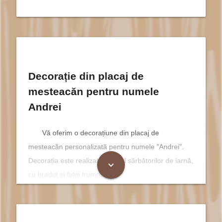
Decorație din placaj de
mesteacăn pentru numele
Andrei
Vă oferim o decorațiune din placaj de
mesteacăn personalizată pentru numele "Andrei".
Decorația este realizată in stilul sărbătorilor de iarnă,
expand_more
cu braduț și fulgi frumoși.
Andrei și Semnificația Sa în
Sărbătorile de Iarnă Creștine