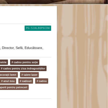
PG-5JAL8QP6CDW
, Director, Sefă, Educătoare,
etrie
# cadou pentru soție
# cadou pentru ziua indragostiților
decorații lemn
# taiere laser
# anul nou
# cadouri
# cadou
perii pentru petreceri