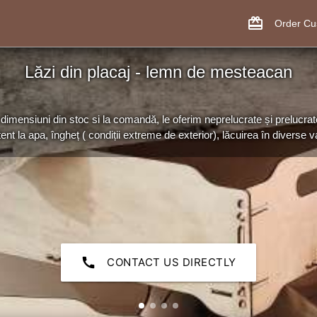
card_giftcard
Order C
Lăzi din placaj - lemn de mesteacan
dimensiuni din stoc si la comandă, le oferim neprelucrate și prelucrat
tent la apa, îngheț ( condiții extreme de exterior), lăcuirea în diverse var
call
CONTACT US DIRECTLY