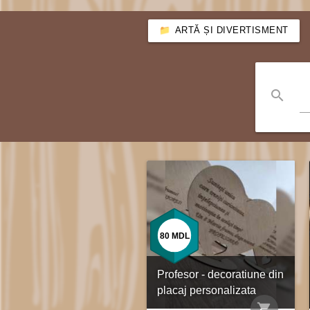
ARTĂ ȘI DIVERTISMENT
search
🏥
Ziua Sorei medicale
80
MDL
Pentru cadourile ce nu s
Profesor - decoratiune din
stoc.
placaj personalizata
shopping_cart