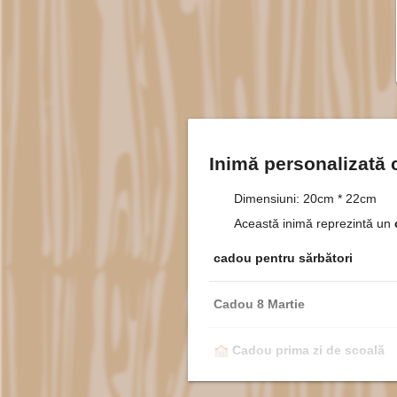
Inimă personalizată 
Dimensiuni: 20cm * 22cm
Această inimă reprezintă un
cadou pentru sărbători
Cadou 8 Martie
🏫
Cadou prima zi de scoală
🎂
Zi de naștere