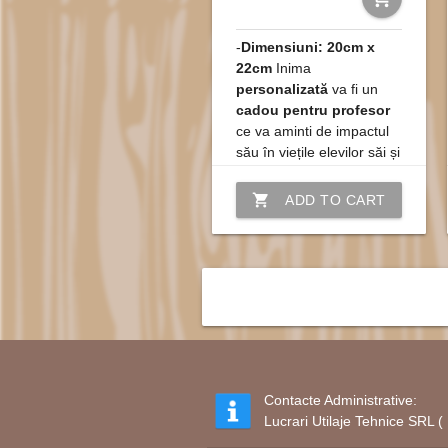
O
inimă personalizată
cu u
Comandați această
inimă pe
-
Dimensiuni: 20cm x
22cm
Inima
La comandă puteți include ori
personalizată
va fi un
Materiale de calitate
cadou pentru profesor
ce va aminti de impactul
Folosim exclusiv placaj de me
său în viețile elevilor săi și
de legătura specială pe
Procesul de fabricaț
care o împărtășesc.
shopping_cart
ADD TO CART
Design Personalizat
: Luc
Tehnologie CNC Laser
: U
Finisare manuală
: După t
Dimensiuni maxime
Fiecare decoratiune poate ave
și spații.
Contacte Administrative:
Utilizare versatilă
Lucrari Utilaje Tehnice SRL