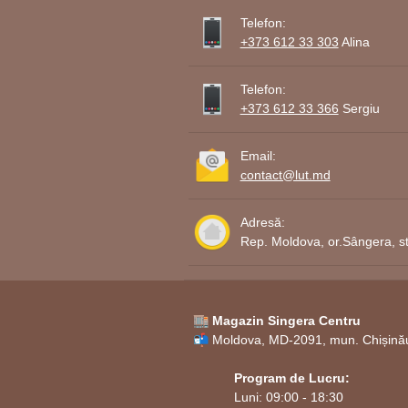
Aceste decoratii pot fi utiliz
Telefon:
personalizate
.
+373 612 33 303
Alina
Comandă personaliz
Telefon:
+373 612 33 366
Sergiu
Pentru a comanda
decoratii
crea cu bucurie ceva special pe
Email:
contact@lut.md
Adresă:
Rep. Moldova, or.Sângera, st
🏬 Magazin Singera Centru
📬 Moldova, MD-2091, mun. Chișinău,
Program de Lucru:
Luni: 09:00 - 18:30