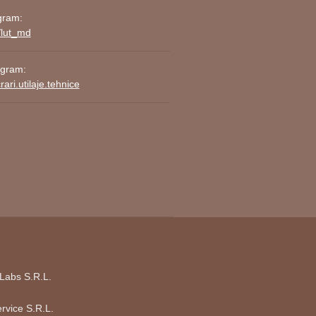
enimente speciale sau ca
cadouri
gram:
/lut_md
agram:
ari.utilaje.tehnice
ferințele și cerințele dvs. Vom
Labs S.R.L.
rvice S.R.L.