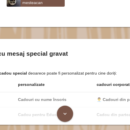
mesteacan
cu mesaj special gravat
cadou special
deoarece poate fi personalizat pentru cine doriți:
personalizate
cadouri corporat
Cadouri cu nume înscris
👨‍💼
Cadouri din p
expand_more
Cadou pentru Educator
Cadou din partea
Cadou pentru Șefă
Cadou corporati