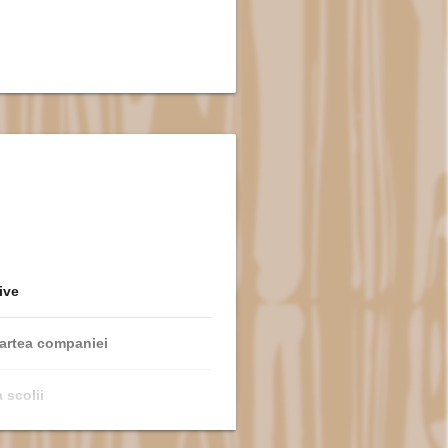
ive
artea companiei
 scolii
ve pentru omagiați