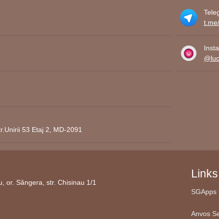
ate în diverse contexte, inclusiv în amenajarea interioară a casei, la ev
Tele
t.me
ată
Inst
@lucr
 personalizate
, vă invităm să ne contactați pentru a discuta despre pre
ntru dumneavoastră!
r.Unirii 53 Etaj 2, MD-2091
Links
 or. Sângera, str. Chisinau 1/1
SGApps 
Anvos Se