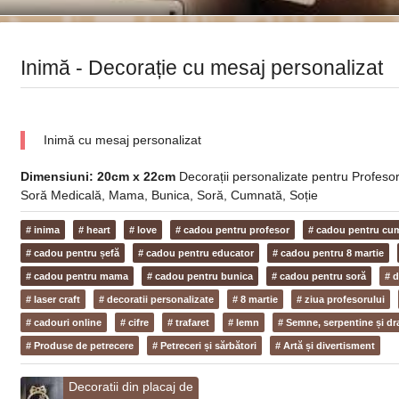
Inimă - Decorație cu mesaj personalizat
Inimă cu mesaj personalizat
Dimensiuni: 20cm x 22cm
Decorații personalizate pentru Profesor
Soră Medicală, Mama, Bunica, Soră, Cumnată, Soție
# inima
# heart
# love
# cadou pentru profesor
# cadou pentru cum
# cadou pentru șefă
# cadou pentru educator
# cadou pentru 8 martie
# cadou pentru mama
# cadou pentru bunica
# cadou pentru soră
# 
# laser craft
# decoratii personalizate
# 8 martie
# ziua profesorului
# cadouri online
# cifre
# trafaret
# lemn
# Semne, serpentine și dra
# Produse de petrecere
# Petreceri și sărbători
# Artă și divertisment
Decoratii din placaj de