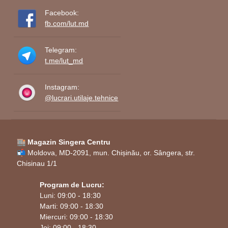
Facebook:
dimensiuni variate. Acest aspect poate fi
fb.com/lut.md
atractiv pentru cei care doresc produse unice
sau personalizate.
Telegram:
Rezistență la Umiditate:
t.me/lut_md
Placajul de mesteacan are o bună rezistență
la umiditate, ceea ce face laditele potrivite
Instagram:
@lucrari.utilaje.tehnice
pentru utilizare în medii umede sau pentru
depozitarea produselor care pot veni în
contact cu umezeala.
🏬 Magazin Singera Centru
Ușurință în Manevrare:
📬 Moldova, MD-2091, mun. Chișinău, or. Sângera, str.
Placajul de mesteacan este un material ușor,
Chisinau 1/1
ceea ce face laditele din acest material ușoare
Program de Lucru:
și ușor de manevrat. Acest aspect poate fi
Luni: 09:00 - 18:30
important pentru cei care doresc să transporte
Marti: 09:00 - 18:30
sau să mute laditele frecvent.
Miercuri: 09:00 - 18:30
Joi: 09:00 - 18:30
Caracter Rustic și Autentic: