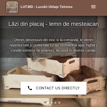
menu
LUT.MD - Lucrări Utilaje Tehnice
Lăzi din placaj - lemn de mesteacan
Oferim dimensiuni din stoc si la comandă, le oferim
neprelucrate și prelucrate cu lac rezistent la apa, îngheț (
condiții extreme de exterior), lăcuirea în diverse variații.
call
CONTACT US DIRECTLY