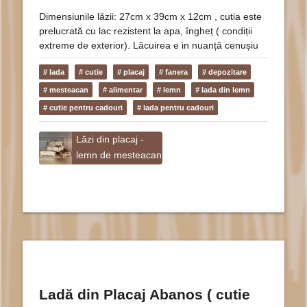
Dimensiunile lăzii: 27cm x 39cm x 12cm , cutia este
prelucrată cu lac rezistent la apa, îngheț ( condiții
extreme de exterior). Lăcuirea e in nuanță cenușiu
# lada
# cutie
# placaj
# fanera
# depozitare
# mesteacan
# alimentar
# lemn
# lada din lemn
# cutie pentru cadouri
# lada pentru cadouri
Lăzi din placaj -
lemn de mesteacan
Ladă din Placaj Abanos ( cutie