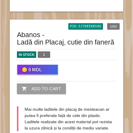
PID-5J7DEE6RS9G
1002
Abanos -
Ladă din Placaj, cutie din faneră
IN STOCK
1
0
MDL
shopping_cart
ADD TO CART
Mai multe laditele din placaj de mesteacan ar
putea fi preferate față de cele din plastic.
Laditele realizate din acest material pot rezista
la uzura zilnică și la condiții de mediu variate.