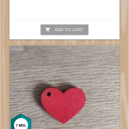
shopping_cart
ADD TO CART
7
MDL