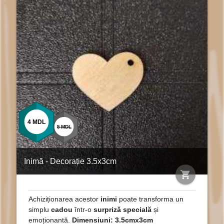
4
MDL
5
MDL
Inimă - Decorație 3.5x3cm
shopping_cart
Achiziționarea acestor
inimi
poate transforma un
simplu
cadou
într-o
surpriză specială
și
emoționantă.
Dimensiuni: 3.5cmx3cm