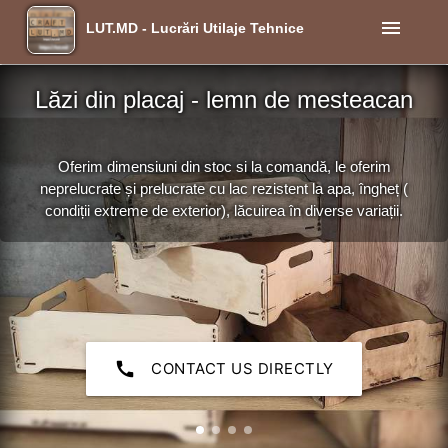
menu
LUT.MD - Lucrări Utilaje Tehnice
Lăzi din placaj - lemn de mesteacan
Oferim dimensiuni din stoc si la comandă, le oferim
neprelucrate și prelucrate cu lac rezistent la apa, îngheț (
condiții extreme de exterior), lăcuirea în diverse variații.
call
CONTACT US DIRECTLY