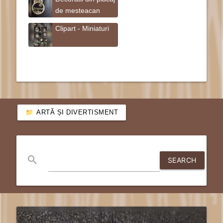
de mesteacan
Clipart - Miniaturi
ARTĂ ȘI DIVERTISMENT
search
SEARCH
send