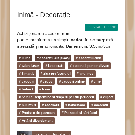
Inimă - Decorație
PG-5JALITP05MK
Achiziționarea acestor
inimi
poate transforma un simplu
cadou
într-o
surpriză
specială
și emoționantă. Dimensiuni: 3.5cmx3cm.
# inima
# decoratii din placaj
# decorații lemn
# taiere laser
# laser craft
# decoratii personalizate
# 8 martie
# ziua profesorului
# anul nou
# cadouri
# cadou
# cadouri online
# cifre
# trafaret
# lemn
# Semne, serpentine și draperii pentru petreceri
# clipart
# miniaturi
# accesorii
# handmade
# decoratii
# Produse de petrecere
# Petreceri și sărbători
# Artă și divertisment
Decoratii din placaj