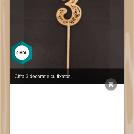
0
MDL
Cifra 3 decoratie cu fixator
shopping_cart