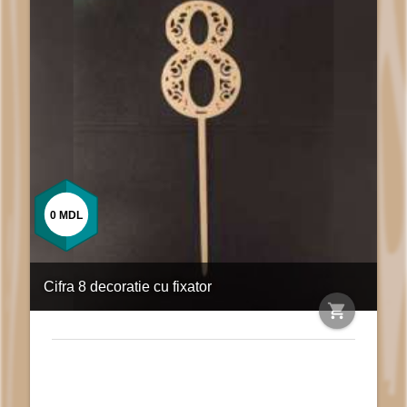
0
MDL
Cifra 8 decoratie cu fixator
shopping_cart