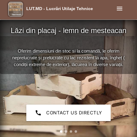
menu
LUT.MD - Lucrări Utilaje Tehnice
Lăzi din placaj - lemn de mesteacan
Oferim dimensiuni din stoc si la comandă, le oferim
neprelucrate și prelucrate cu lac rezistent la apa, îngheț (
condiții extreme de exterior), lăcuirea în diverse variații.
call
CONTACT US DIRECTLY