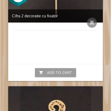
Cifra 2 decoratie cu fixator
shopping_cart
shopping_cart
ADD TO CART