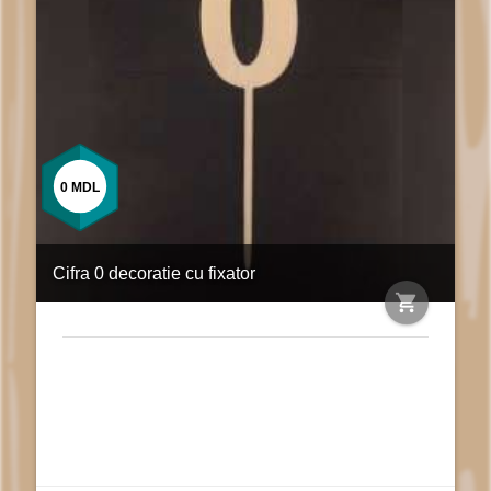
0
MDL
Cifra 0 decoratie cu fixator
shopping_cart