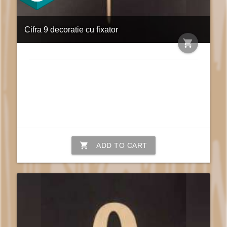
Cifra 9 decoratie cu fixator
shopping_cart
shopping_cart
ADD TO CART