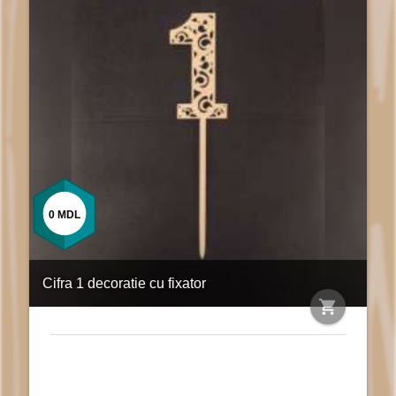
0
MDL
Cifra 1 decoratie cu fixator
shopping_cart