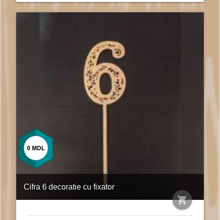
0
MDL
Cifra 6 decoratie cu fixator
shopping_cart