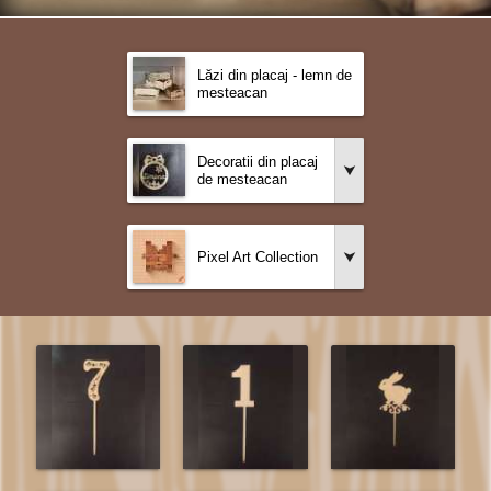
Lăzi din placaj - lemn de
mesteacan
Decoratii din placaj
de mesteacan
Pixel Art Collection