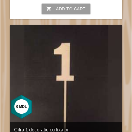
shopping_cart
ADD TO CART
0
MDL
Cifra 1 decoratie cu fixator