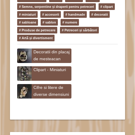
# Semne, serpentine și draperii pentru petreceri
# clipart
# miniaturi
# accesorii
# handmade
# decoratii
# sabloane
# sablon
# numere
# Produse de petrecere
# Petreceri și sărbători
# Artă și divertisment
Decoratii din placaj
de mesteacan
Clipart - Miniaturi
Cifre si litere de
diverse dimensiuni