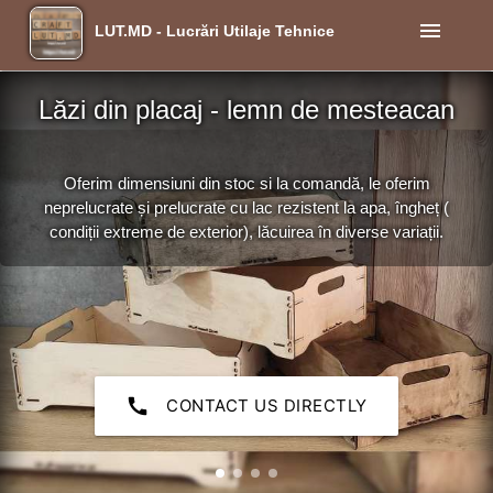
menu
LUT.MD - Lucrări Utilaje Tehnice
Lăzi din placaj - lemn de mesteacan
Oferim dimensiuni din stoc si la comandă, le oferim
neprelucrate și prelucrate cu lac rezistent la apa, îngheț (
condiții extreme de exterior), lăcuirea în diverse variații.
call
CONTACT US DIRECTLY