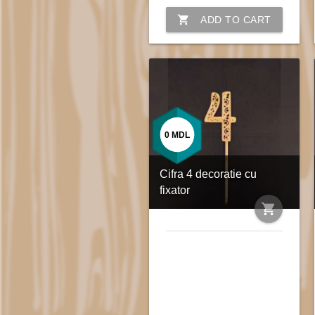
shopping_cart
ADD TO CART
0
MDL
Cifra 4 decoratie cu
fixator
shopping_cart