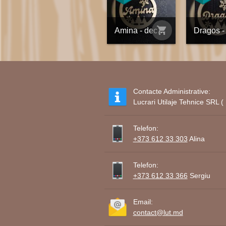
shopping_cart
Amina - decorațiune din placaj personalizată
Contacte Administrative:
Lucrari Utilaje Tehnice SRL
Telefon:
+373 612 33 303
Alina
Telefon:
+373 612 33 366
Sergiu
Email:
contact@lut.md