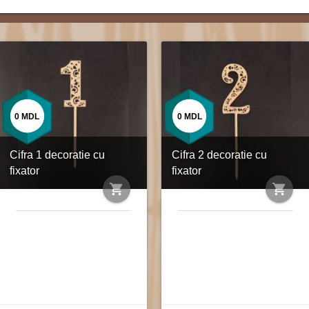
0
MDL
0
MDL
Cifra 1 decoratie cu
Cifra 2 decoratie cu
fixator
fixator
shopping_cart
shopping_cart