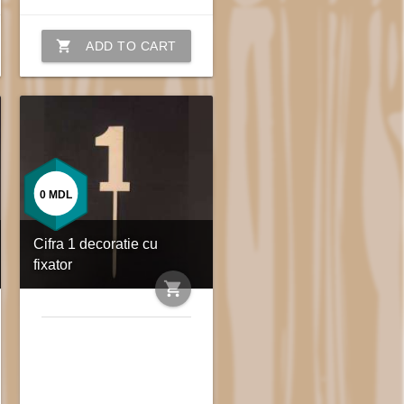
shopping_cart
ADD TO CART
0
MDL
Cifra 1 decoratie cu
fixator
shopping_cart