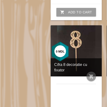
shopping_cart
ADD TO CART
0
MDL
Cifra 8 decoratie cu
fixator
shopping_cart