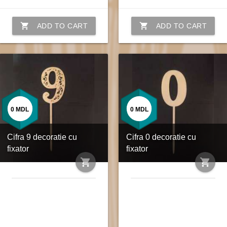
shopping_cart
shopping_cart
ADD TO CART
ADD TO CART
0
MDL
0
MDL
Cifra 9 decoratie cu
Cifra 0 decoratie cu
fixator
fixator
shopping_cart
shopping_cart