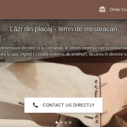
card_giftcard
Order C
Lăzi din placaj - lemn de mesteacan
dimensiuni din stoc si la comandă, le oferim neprelucrate și prelucrat
tent la apa, îngheț ( condiții extreme de exterior), lăcuirea în diverse var
call
CONTACT US DIRECTLY