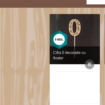
0
MDL
Cifra 0 decoratie cu
fixator
shopping_cart