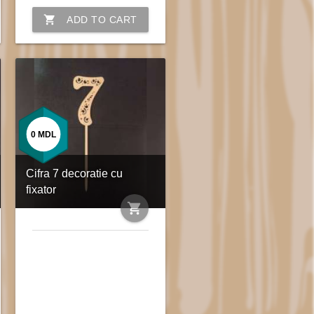
shopping_cart
ADD TO CART
0
MDL
Cifra 7 decoratie cu
fixator
shopping_cart