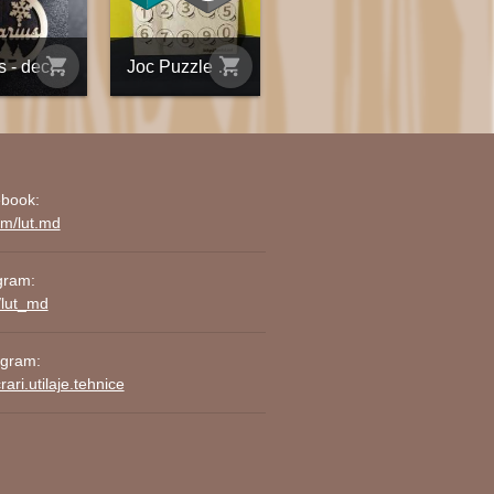
shopping_cart
shopping_cart
Marius - decorațiune din placaj personalizată
Joc Puzzle Placaj Numere gravat
book:
om/lut.md
gram:
/lut_md
agram:
ari.utilaje.tehnice