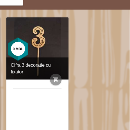
0
MDL
Cifra 3 decoratie cu
fixator
shopping_cart