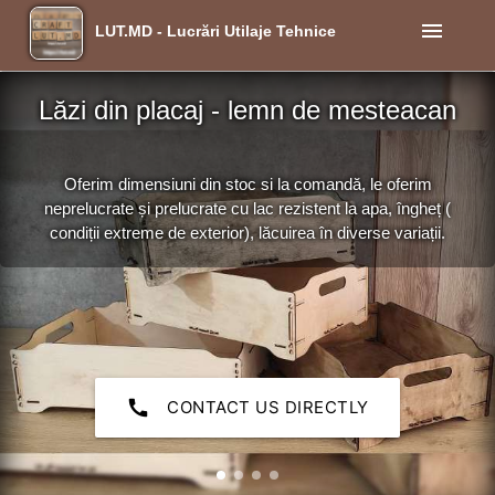
menu
LUT.MD - Lucrări Utilaje Tehnice
Lăzi din placaj - lemn de mesteacan
Oferim dimensiuni din stoc si la comandă, le oferim
neprelucrate și prelucrate cu lac rezistent la apa, îngheț (
condiții extreme de exterior), lăcuirea în diverse variații.
call
CONTACT US DIRECTLY