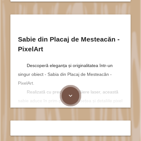
Sabie din Placaj de Mesteacăn -
PixelArt
Descoperă eleganța și originalitatea într-un
singur obiect - Sabia din Placaj de Mesteacăn -
PixelArt.
Realizată cu precizie prin tăiere laser, această
expand_more
sabie aduce în prim-plan frumusețea și detaliile pixel
art-ului.
Fabricată din placaj de mesteacăn, cu o atenție
deosebită acordată culorilor azurii și cyan, fiecare
sabie este o adevărată capodoperă decorativă.