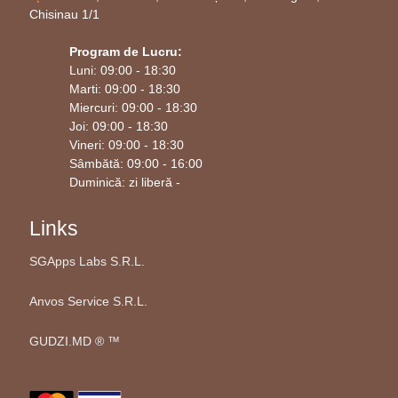
Decorațiune
folosită în activități care ar putea
Chisinau 1/1
pixelizată:
pune în pericol utilizatorul sau alte
persoane din jur.
Program de Lucru:
Luni: 09:00 - 18:30
Marti: 09:00 - 18:30
Orice manipulare a produsului ar
Miercuri: 09:00 - 18:30
Utilizare
trebui să fie efectuată cu
Joi: 09:00 - 18:30
responsabilă:
responsabilitate și conștientizare a
Vineri: 09:00 - 18:30
naturii sale decorative.
Sâmbătă: 09:00 - 16:00
Duminică: zi liberă -
Responsabilitatea
utilizatorului:
Links
SGApps Labs S.R.L.
Recomandăm păstrarea
Păstrați departe de
sabiei într-un loc sigur,
copii:
inaccesibil copiilor, pentru a
Anvos Service S.R.L.
evita orice potențiale pericole.
GUDZI.MD ®️ ™️
În cazul în care produsul este
expus copiilor, asigurați-vă că