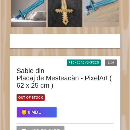
PID-5JAJYBKPIIG
1108
Sabie din
Placaj de Mesteacăn - PixelArt (
62 x 25 cm )
OUT OF STOCK
0
MDL