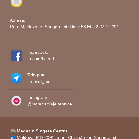
fabricată pentru utilizarea ca
Nu este o
jucărie și nu respectă
jucărie pentru
standardele specifice de
copii
:
Adresă:
siguranță pentru jucării
Rep. Moldova, or.Sângera, str.Unirii 53 Etaj 2, MD-2091
destinate copiilor.
Utilizarea sau manipularea
Facebook:
acestui produs de către copii
Nesupravegheat
fb.com/lut.md
trebuie să se facă sub stricta
de adulți:
supraveghere a adulților
responsabili.
Telegram:
t.me/lut_md
🎨
Destinație
Instagram:
exclusivă
@lucrari.utilaje.tehnice
pentru
decor:
Sabia este destinată să servească
🏬 Magazin Singera Centru
ca o decorațiune unică și nu trebuie
📬 Moldova, MD-2091, mun. Chișinău, or. Sângera, str.