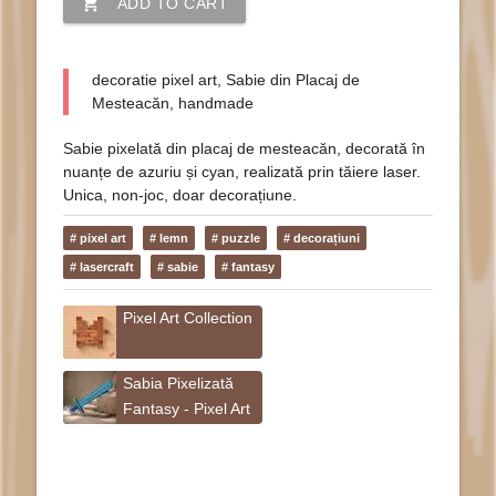
shopping_cart
ADD TO CART
decoratie pixel art, Sabie din Placaj de
Mesteacăn, handmade
Sabie pixelată din placaj de mesteacăn, decorată în
nuanțe de azuriu și cyan, realizată prin tăiere laser.
Unica, non-joc, doar decorațiune.
# pixel art
# lemn
# puzzle
# decorațiuni
# lasercraft
# sabie
# fantasy
Pixel Art Collection
Sabia Pixelizată
Fantasy - Pixel Art