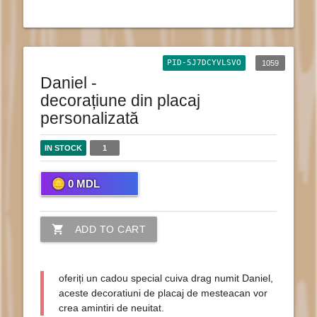
PID-5J7DCYVLSVO
1059
Daniel -
decorațiune din placaj
personalizată
IN STOCK
1
0
MDL
shopping_cart
ADD TO CART
oferiți un cadou special cuiva drag numit Daniel,
aceste decoratiuni de placaj de mesteacan vor
crea amintiri de neuitat.