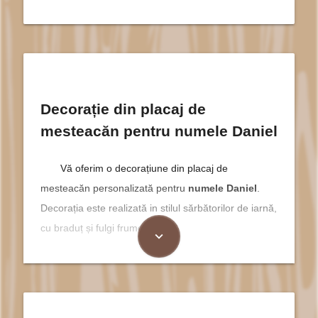
Decorație din placaj de
mesteacăn pentru numele Daniel
Vă oferim o decorațiune din placaj de
mesteacăn personalizată pentru
numele Daniel
.
Decorația este realizată in stilul sărbătorilor de iarnă,
cu braduț și fulgi frumoși.
expand_more
Daniel este un nume ce emană
putere și însemnătate, având
rădăcini adânc ancorate în