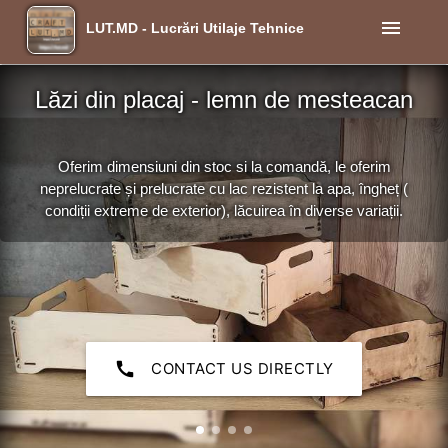
menu
LUT.MD - Lucrări Utilaje Tehnice
Lăzi din placaj - lemn de mesteacan
Oferim dimensiuni din stoc si la comandă, le oferim
neprelucrate și prelucrate cu lac rezistent la apa, îngheț (
condiții extreme de exterior), lăcuirea în diverse variații.
call
CONTACT US DIRECTLY