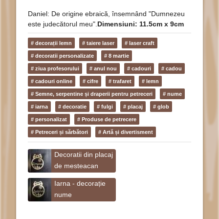
Daniel: De origine ebraică, însemnând "Dumnezeu
este judecătorul meu".
Dimensiuni: 11.5cm x 9cm
# decorații lemn
# taiere laser
# laser craft
# decoratii personalizate
# 8 martie
# ziua profesorului
# anul nou
# cadouri
# cadou
# cadouri online
# cifre
# trafaret
# lemn
# Semne, serpentine și draperii pentru petreceri
# nume
# iarna
# decoratie
# fulgi
# placaj
# glob
# personalizat
# Produse de petrecere
# Petreceri și sărbători
# Artă și divertisment
Decoratii din placaj
de mesteacan
Iarna - decorație
nume