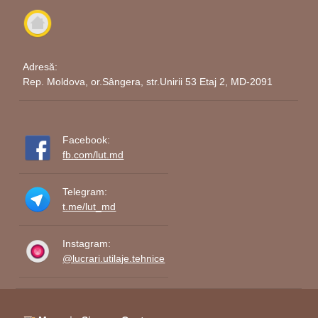
într-un simbol al tradiției și înțelepciunii creștine.
Procurarea acestor decoratiuni
Adresă:
este nu doar o investitie in
Rep. Moldova, or.Sângera, str.Unirii 53 Etaj 2, MD-2091
frumusete, ci si o aducere la
viata a spiritului autentic al
Facebook:
sarbatorilor.
fb.com/lut.md
Telegram:
t.me/lut_md
Instagram:
@lucrari.utilaje.tehnice