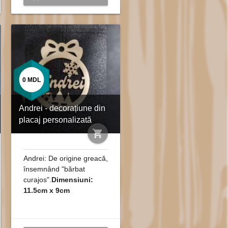
0
MDL
Andrei - decorațiune din
placaj personalizată
shopping_cart
Andrei: De origine greacă,
însemnând "bărbat
curajos".
Dimensiuni:
11.5cm x 9cm