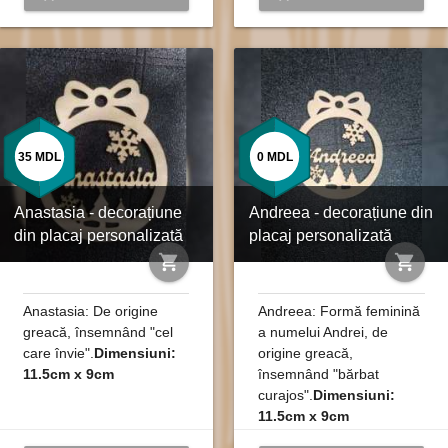
35
MDL
0
MDL
Anastasia - decorațiune
Andreea - decorațiune din
din placaj personalizată
placaj personalizată
shopping_cart
shopping_cart
Anastasia: De origine
Andreea: Formă feminină
greacă, însemnând "cel
a numelui Andrei, de
care învie".
Dimensiuni:
origine greacă,
11.5cm x 9cm
însemnând "bărbat
curajos".
Dimensiuni:
11.5cm x 9cm