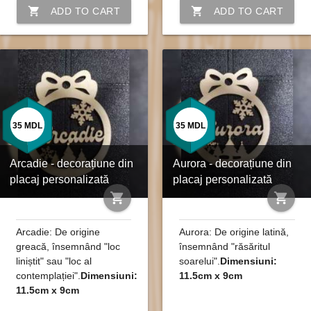
shopping_cart
shopping_cart
ADD TO CART
ADD TO CART
35
MDL
35
MDL
Arcadie - decorațiune din
Aurora - decorațiune din
placaj personalizată
placaj personalizată
shopping_cart
shopping_cart
Arcadie: De origine
Aurora: De origine latină,
greacă, însemnând "loc
însemnând "răsăritul
liniștit" sau "loc al
soarelui".
Dimensiuni:
contemplației".
Dimensiuni:
11.5cm x 9cm
11.5cm x 9cm