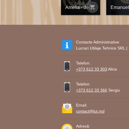
shopping_cart
Amelia - decorațiune din placaj personalizată
Contacte Administrative:
Lucrari Utilaje Tehnice SRL
Telefon:
+373 612 33 303
Alina
Telefon:
+373 612 33 366
Sergiu
Email:
contact@lut.md
Adresă: