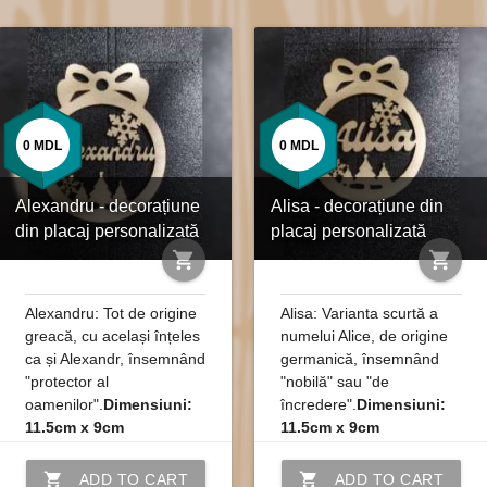
0
MDL
0
MDL
Alexandru - decorațiune
Alisa - decorațiune din
din placaj personalizată
placaj personalizată
shopping_cart
shopping_cart
Alexandru: Tot de origine
Alisa: Varianta scurtă a
greacă, cu același înțeles
numelui Alice, de origine
ca și Alexandr, însemnând
germanică, însemnând
"protector al
"nobilă" sau "de
oamenilor".
Dimensiuni:
încredere".
Dimensiuni:
11.5cm x 9cm
11.5cm x 9cm
shopping_cart
shopping_cart
ADD TO CART
ADD TO CART