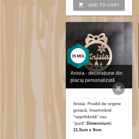
shopping_cart
ADD TO CART
35
MDL
Anisia - decorațiune din
placaj personalizată
shopping_cart
Anisia: Posibil de origine
greacă, însemnând
"neprihănită" sau
"pură".
Dimensiuni:
11.5cm x 9cm