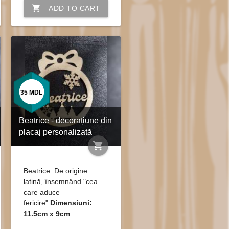
shopping_cart
ADD TO CART
35
MDL
Beatrice - decorațiune din
placaj personalizată
shopping_cart
Beatrice: De origine
latină, însemnând "cea
care aduce
fericire".
Dimensiuni:
11.5cm x 9cm