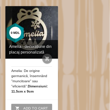
0
MDL
Amelia - decorațiune din
placaj personalizată
shopping_cart
Amelia: De origine
germanică, însemnând
"muncitoare" sau
"eficientă".
Dimensiuni:
11.5cm x 9cm
shopping_cart
ADD TO CART