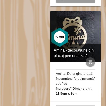
35
MDL
Amina - decorațiune din
placaj personalizată
shopping_cart
Amina: De origine arabă,
însemnând "credincioasă"
sau "de
încredere".
Dimensiuni:
11.5cm x 9cm