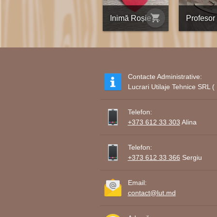
shopping_cart
Inimă Roșie - Decorație 3.5x3cm
Contacte Administrative:
Lucrari Utilaje Tehnice SRL
Telefon:
+373 612 33 303
Alina
Telefon:
+373 612 33 366
Sergiu
Email:
contact@lut.md