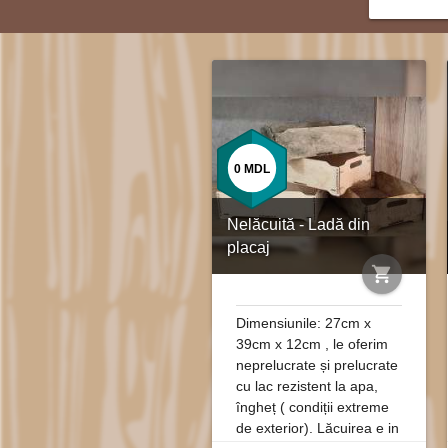
0
MDL
Nelăcuită - Ladă din
placaj
shopping_cart
Dimensiunile: 27cm x
39cm x 12cm , le oferim
neprelucrate și prelucrate
cu lac rezistent la apa,
îngheț ( condiții extreme
de exterior). Lăcuirea e in