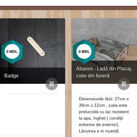
0
MDL
0
MDL
Abanos - Ladă din Placaj,
Badge
cutie din faneră
shopping_cart
shopping_cart
Dimensiunile lăzii: 27cm x
39cm x 12cm , cutia este
prelucrată cu lac rezistent
la apa, îngheț ( condiții
extreme de exterior).
Lăcuirea e in nuanță