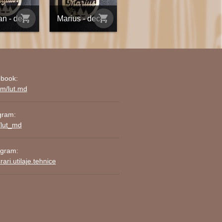
shopping_cart
shopping_cart
Bodgan - decorațiune din placaj personalizată
Marius - decorațiune din placaj personalizată
book:
om/lut.md
gram:
/lut_md
agram:
ari.utilaje.tehnice