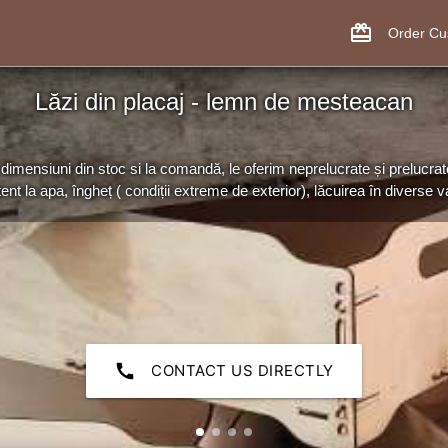
card_giftcard
Order C
Lăzi din placaj - lemn de mesteacan
dimensiuni din stoc si la comandă, le oferim neprelucrate și prelucrat
tent la apa, îngheț ( condiții extreme de exterior), lăcuirea în diverse var
call
CONTACT US DIRECTLY