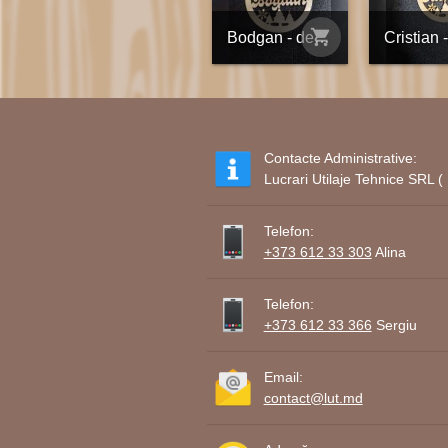
shopping_cart
Bodgan - decorațiune din placaj personalizată
Contacte Administrative:
Lucrari Utilaje Tehnice SRL
Telefon:
+373 612 33 303
Alina
Telefon:
+373 612 33 366
Sergiu
Email:
contact@lut.md