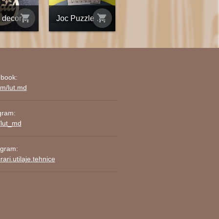
shopping_cart
shopping_cart
Vlad - decorațiune din placaj personalizată
Joc Puzzle Placaj Matematica Ondulat
book:
om/lut.md
gram:
/lut_md
agram:
ari.utilaje.tehnice