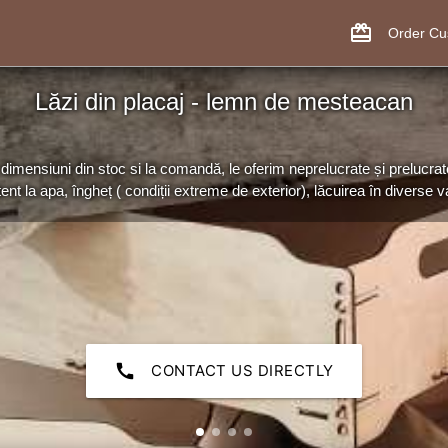
card_giftcard
Order C
Lăzi din placaj - lemn de mesteacan
dimensiuni din stoc si la comandă, le oferim neprelucrate și prelucrat
tent la apa, îngheț ( condiții extreme de exterior), lăcuirea în diverse var
call
CONTACT US DIRECTLY