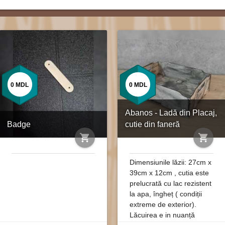
0
MDL
0
MDL
Abanos - Ladă din Placaj,
Badge
cutie din faneră
shopping_cart
shopping_cart
Dimensiunile lăzii: 27cm x
39cm x 12cm , cutia este
prelucrată cu lac rezistent
la apa, îngheț ( condiții
extreme de exterior).
Lăcuirea e in nuanță