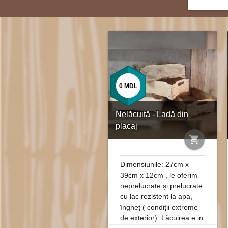
0
MDL
Nelăcuită - Ladă din
placaj
shopping_cart
Dimensiunile: 27cm x
39cm x 12cm , le oferim
neprelucrate și prelucrate
cu lac rezistent la apa,
îngheț ( condiții extreme
de exterior). Lăcuirea e in