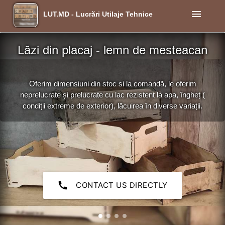
menu
LUT.MD - Lucrări Utilaje Tehnice
Lăzi din placaj - lemn de mesteacan
Oferim dimensiuni din stoc si la comandă, le oferim
neprelucrate și prelucrate cu lac rezistent la apa, îngheț (
condiții extreme de exterior), lăcuirea în diverse variații.
call
CONTACT US DIRECTLY