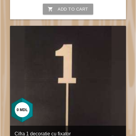
shopping_cart
ADD TO CART
0
MDL
Cifra 1 decoratie cu fixator