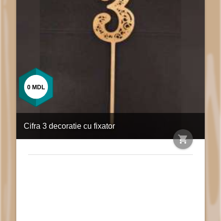
0
MDL
Cifra 3 decoratie cu fixator
shopping_cart