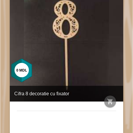
0
MDL
Cifra 8 decoratie cu fixator
shopping_cart