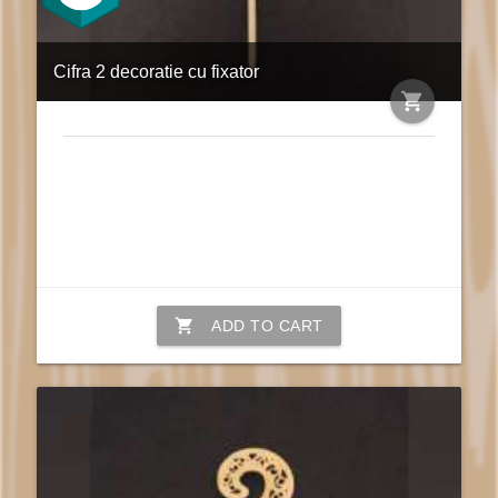
Cifra 2 decoratie cu fixator
shopping_cart
shopping_cart
ADD TO CART