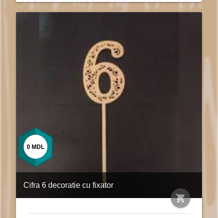
0
MDL
Cifra 6 decoratie cu fixator
shopping_cart