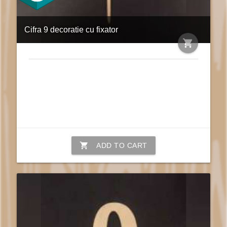
Cifra 9 decoratie cu fixator
shopping_cart
shopping_cart
ADD TO CART