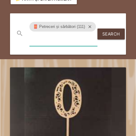
🧧 Petreceri și sărbători (111)
close
search
SEARCH
send