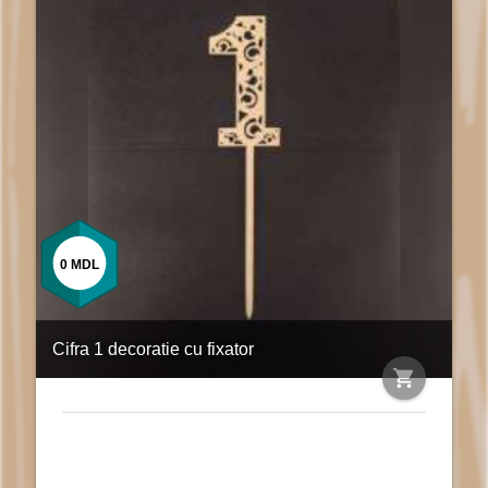
0
MDL
Cifra 1 decoratie cu fixator
shopping_cart