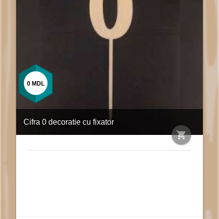
0
MDL
Cifra 0 decoratie cu fixator
shopping_cart