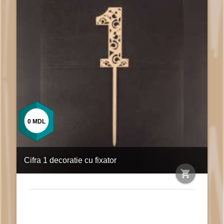
0
MDL
Cifra 1 decoratie cu fixator
shopping_cart