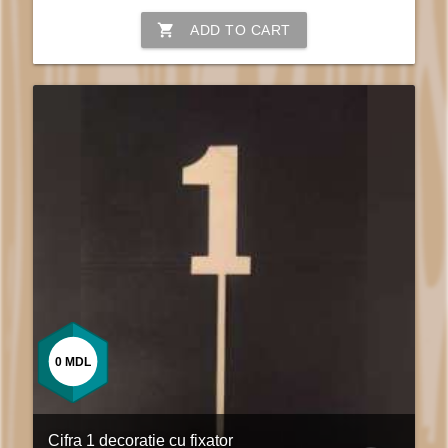
shopping_cart
ADD TO CART
0
MDL
Cifra 1 decoratie cu fixator