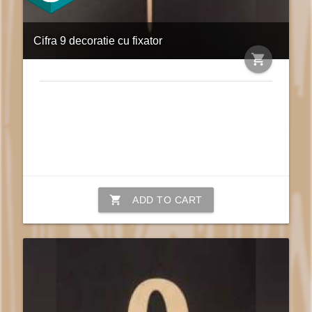
Cifra 9 decoratie cu fixator
shopping_cart
shopping_cart
ADD TO CART