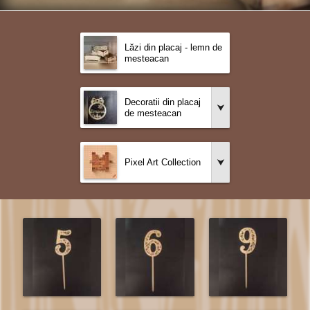
Lăzi din placaj - lemn de
mesteacan
Decoratii din placaj
de mesteacan
Pixel Art Collection