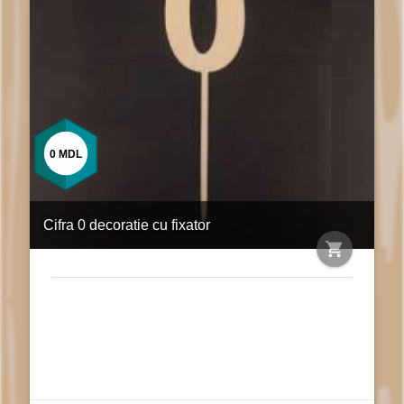
0
MDL
Cifra 0 decoratie cu fixator
shopping_cart