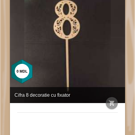
0
MDL
Cifra 8 decoratie cu fixator
shopping_cart