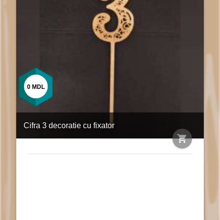
0
MDL
Cifra 3 decoratie cu fixator
shopping_cart