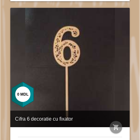
0
MDL
Cifra 6 decoratie cu fixator
shopping_cart