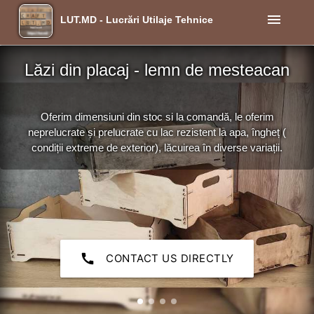
menu
LUT.MD - Lucrări Utilaje Tehnice
Lăzi din placaj - lemn de mesteacan
Oferim dimensiuni din stoc si la comandă, le oferim
neprelucrate și prelucrate cu lac rezistent la apa, îngheț (
condiții extreme de exterior), lăcuirea în diverse variații.
call
CONTACT US DIRECTLY