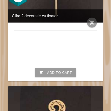
Cifra 2 decoratie cu fixator
shopping_cart
shopping_cart
ADD TO CART