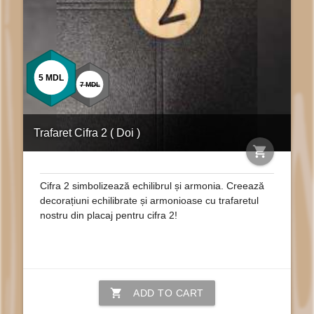
5
MDL
7
MDL
Trafaret Cifra 2 ( Doi )
shopping_cart
Cifra 2 simbolizează echilibrul și armonia. Creează
decorațiuni echilibrate și armonioase cu trafaretul
nostru din placaj pentru cifra 2!
shopping_cart
ADD TO CART