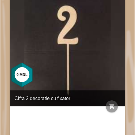
0
MDL
Cifra 2 decoratie cu fixator
shopping_cart