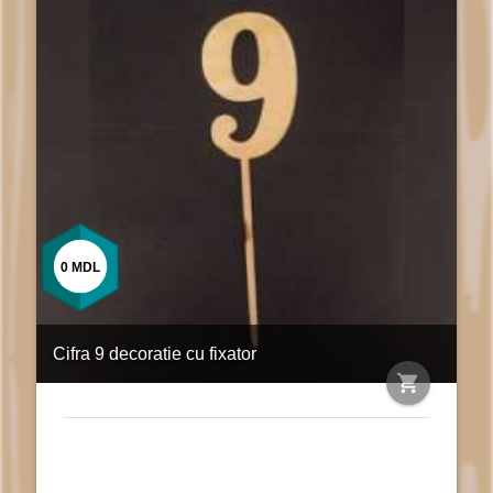
0
MDL
Cifra 9 decoratie cu fixator
shopping_cart