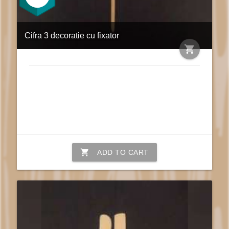
Cifra 3 decoratie cu fixator
shopping_cart
shopping_cart
ADD TO CART