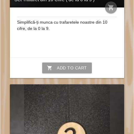
shopping_cart
Simplifică-ți munca cu trafaretele noastre din 10
cifre, de la 0 la 9.
shopping_cart
ADD TO CART