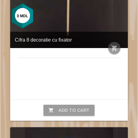
0
MDL
Cifra 8 decoratie cu fixator
shopping_cart
shopping_cart
ADD TO CART