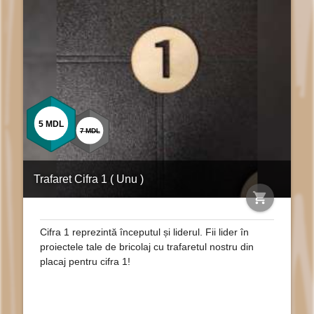
5
MDL
7
MDL
Trafaret Cifra 1 ( Unu )
shopping_cart
Cifra 1 reprezintă începutul și liderul. Fii lider în
proiectele tale de bricolaj cu trafaretul nostru din
placaj pentru cifra 1!