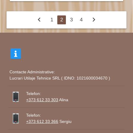
chevron_left
chevron_right
1
2
3
4
Contacte Administrative:
Lucrari Utilaje Tehnice SRL ( IDNO: 1021600034670 )
Telefon:
+373 612 33 303
Alina
Telefon:
+373 612 33 366
Sergiu