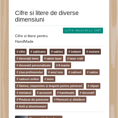
Cifre si litere de diverse
dimensiuni
cifre-decoratii-2407
Cifre si litere pentru
HandMade
# cifre
# sabloane
# sablon
# trafaret
# numere
# decorații lemn
# taiere laser
# laser craft
# decoratii personalizate
# 8 martie
# ziua profesorului
# anul nou
# cadouri
# cadou
# cadouri online
# lemn
# Semne, serpentine și draperii pentru petreceri
# clipart
# miniaturi
# accesorii
# handmade
# decoratii
# Produse de petrecere
# Petreceri și sărbători
# Artă și divertisment