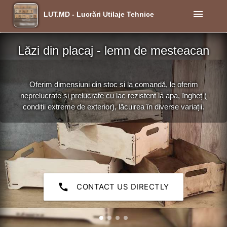
menu
LUT.MD - Lucrări Utilaje Tehnice
Lăzi din placaj - lemn de mesteacan
Oferim dimensiuni din stoc si la comandă, le oferim
neprelucrate și prelucrate cu lac rezistent la apa, îngheț (
condiții extreme de exterior), lăcuirea în diverse variații.
call
CONTACT US DIRECTLY