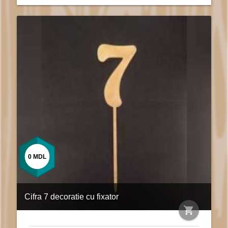
0
MDL
Cifra 7 decoratie cu fixator
shopping_cart