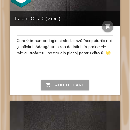
Trafaret Cifra 0 ( Zero )
shopping_cart
Cifra 0 în numerologie simbolizează începuturile noi
și infinitul. Adaugă un strop de infinit în proiectele
tale cu trafaretul nostru din placaj pentru cifra 0! 🌟
shopping_cart
ADD TO CART