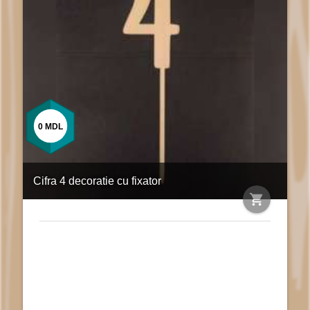
0
MDL
Cifra 4 decoratie cu fixator
shopping_cart