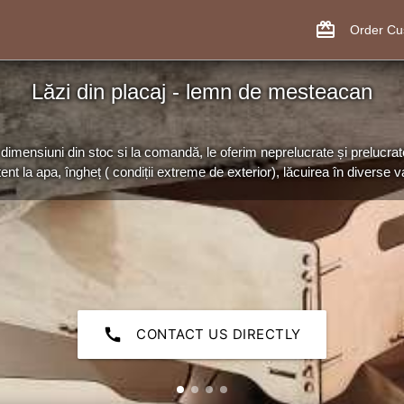
card_giftcard
Order C
Lăzi din placaj - lemn de mesteacan
dimensiuni din stoc si la comandă, le oferim neprelucrate și prelucrat
tent la apa, îngheț ( condiții extreme de exterior), lăcuirea în diverse var
call
CONTACT US DIRECTLY