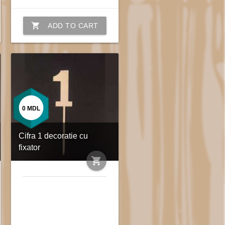
shopping_cart
ADD TO CART
0
MDL
Cifra 1 decoratie cu
fixator
shopping_cart