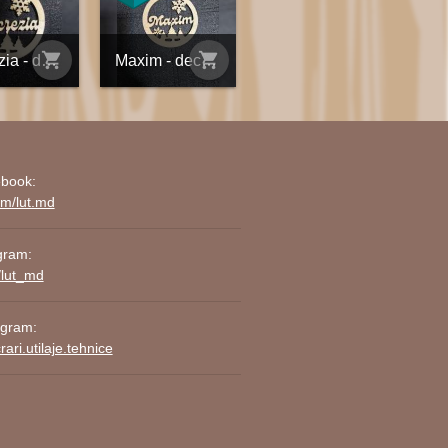
shopping_cart
shopping_cart
Lucrezia - decorațiune din placaj personalizată
Maxim - decorațiune din placaj personalizată
book:
om/lut.md
gram:
/lut_md
agram:
ari.utilaje.tehnice