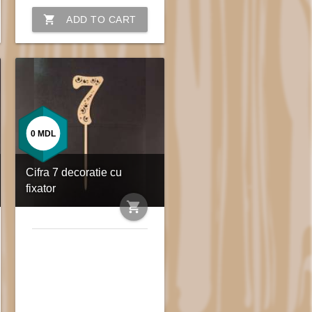
shopping_cart
ADD TO CART
0
MDL
Cifra 7 decoratie cu
fixator
shopping_cart