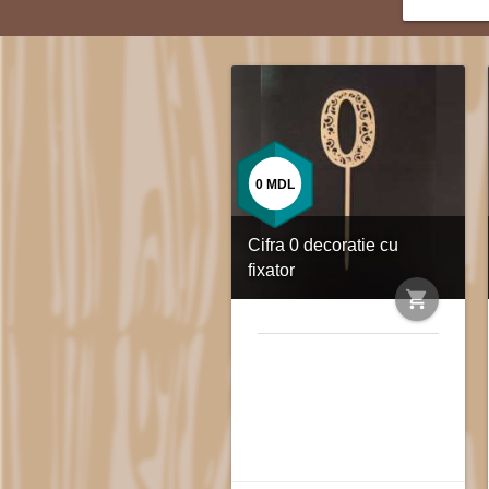
0
MDL
Cifra 0 decoratie cu
fixator
shopping_cart