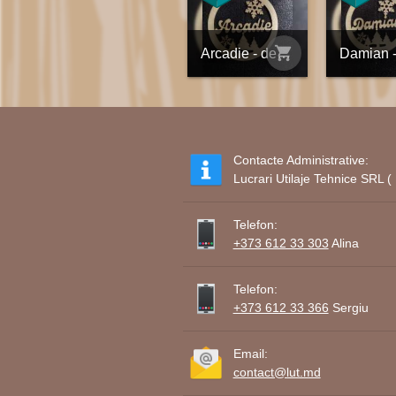
shopping_cart
Arcadie - decorațiune din placaj personalizată
Contacte Administrative:
Lucrari Utilaje Tehnice SRL
Telefon:
+373 612 33 303
Alina
Telefon:
+373 612 33 366
Sergiu
Email:
contact@lut.md