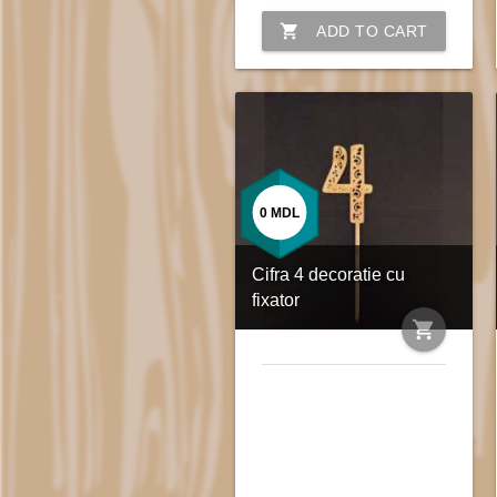
shopping_cart
ADD TO CART
0
MDL
Cifra 4 decoratie cu
fixator
shopping_cart