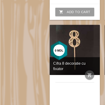
shopping_cart
ADD TO CART
0
MDL
Cifra 8 decoratie cu
fixator
shopping_cart