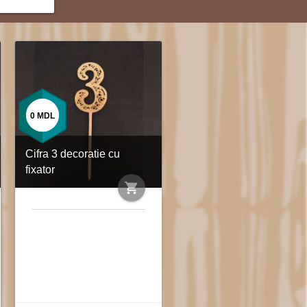
0
MDL
Cifra 3 decoratie cu
fixator
shopping_cart