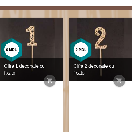
0
MDL
0
MDL
Cifra 1 decoratie cu
Cifra 2 decoratie cu
fixator
fixator
shopping_cart
shopping_cart