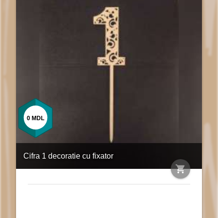
0
MDL
Cifra 1 decoratie cu fixator
shopping_cart