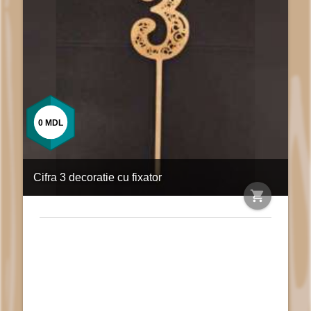
0
MDL
Cifra 3 decoratie cu fixator
shopping_cart