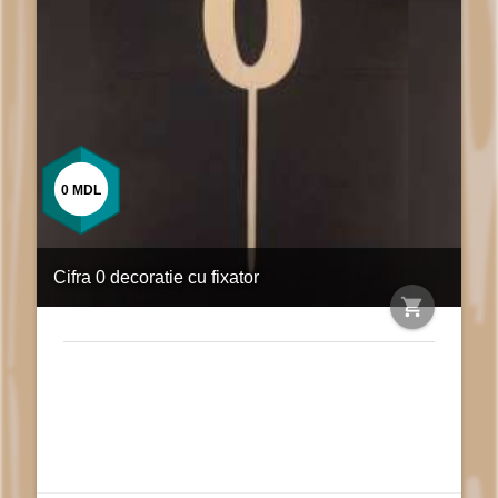
0
MDL
Cifra 0 decoratie cu fixator
shopping_cart