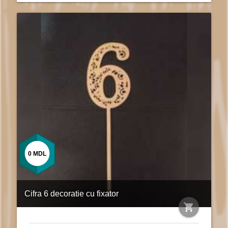
0
MDL
Cifra 6 decoratie cu fixator
shopping_cart