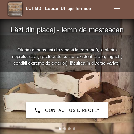
menu
LUT.MD - Lucrări Utilaje Tehnice
Lăzi din placaj - lemn de mesteacan
Oferim dimensiuni din stoc si la comandă, le oferim
neprelucrate și prelucrate cu lac rezistent la apa, îngheț (
condiții extreme de exterior), lăcuirea în diverse variații.
call
CONTACT US DIRECTLY