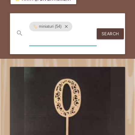
🏷️ miniaturi (54)
close
search
SEARCH
send