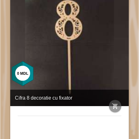
0
MDL
Cifra 8 decoratie cu fixator
shopping_cart