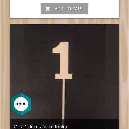
shopping_cart
ADD TO CART
0
MDL
Cifra 1 decoratie cu fixator