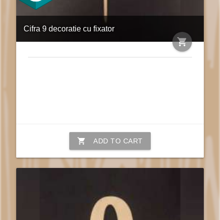
Cifra 9 decoratie cu fixator
shopping_cart
shopping_cart
ADD TO CART