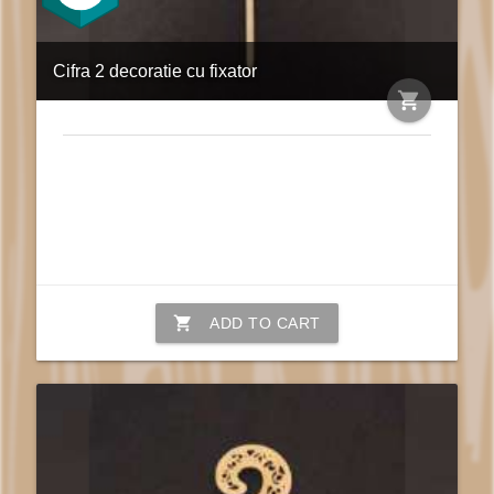
Cifra 2 decoratie cu fixator
shopping_cart
shopping_cart
ADD TO CART