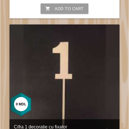
shopping_cart
ADD TO CART
0
MDL
Cifra 1 decoratie cu fixator