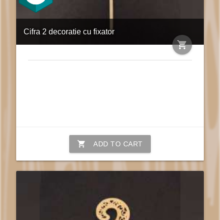
Cifra 2 decoratie cu fixator
shopping_cart
shopping_cart
ADD TO CART