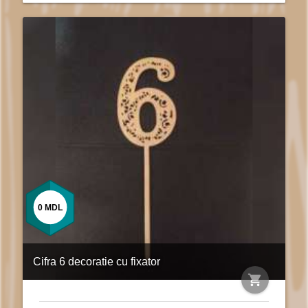
0
MDL
Cifra 6 decoratie cu fixator
shopping_cart