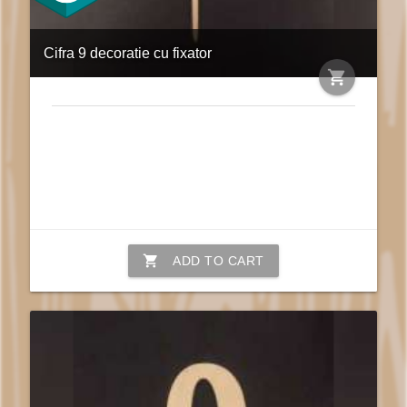
Cifra 9 decoratie cu fixator
shopping_cart
shopping_cart
ADD TO CART