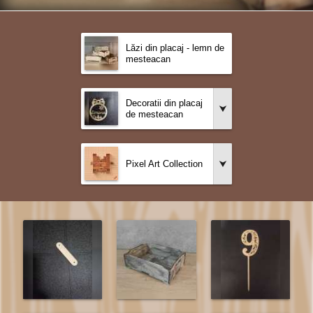
Lăzi din placaj - lemn de
mesteacan
Decoratii din placaj
de mesteacan
Pixel Art Collection