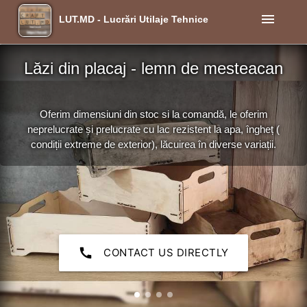
menu
LUT.MD - Lucrări Utilaje Tehnice
Lăzi din placaj - lemn de mesteacan
Oferim dimensiuni din stoc si la comandă, le oferim
neprelucrate și prelucrate cu lac rezistent la apa, îngheț (
condiții extreme de exterior), lăcuirea în diverse variații.
call
CONTACT US DIRECTLY