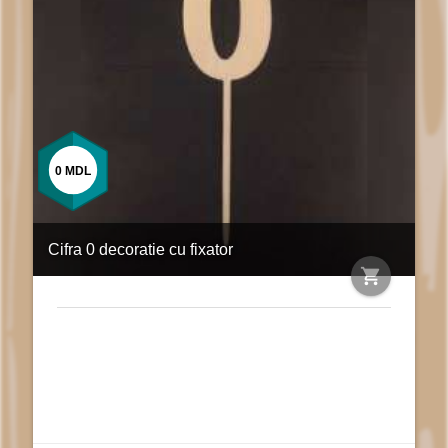
0
MDL
Cifra 0 decoratie cu fixator
shopping_cart