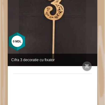
0
MDL
Cifra 3 decoratie cu fixator
shopping_cart