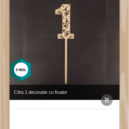
0
MDL
Cifra 1 decoratie cu fixator
shopping_cart