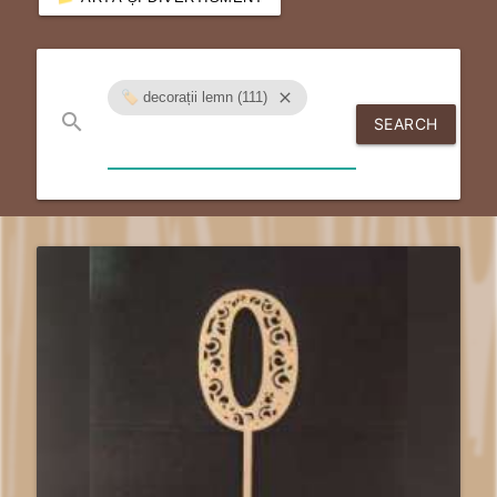
🏷️ decorații lemn (111)
close
search
SEARCH
send