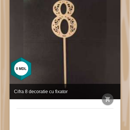
0
MDL
Cifra 8 decoratie cu fixator
shopping_cart