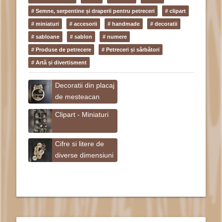
# Semne, serpentine și draperii pentru petreceri
# clipart
# miniaturi
# accesorii
# handmade
# decoratii
# sabloane
# sablon
# numere
# Produse de petrecere
# Petreceri și sărbători
# Artă și divertisment
Decoratii din placaj
de mesteacan
Clipart - Miniaturi
Cifre si litere de
diverse dimensiuni