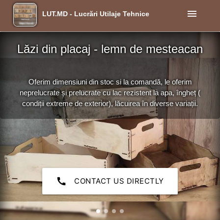
menu
LUT.MD - Lucrări Utilaje Tehnice
Lăzi din placaj - lemn de mesteacan
Oferim dimensiuni din stoc si la comandă, le oferim
neprelucrate și prelucrate cu lac rezistent la apa, îngheț (
condiții extreme de exterior), lăcuirea în diverse variații.
call
CONTACT US DIRECTLY