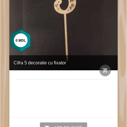
0
MDL
Cifra 5 decoratie cu fixator
shopping_cart