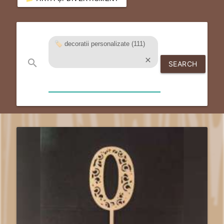
🏷️ decoratii personalizate (111)
close
search
SEARCH
send