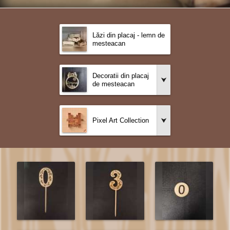
Lăzi din placaj - lemn de
mesteacan
Decoratii din placaj
de mesteacan
Pixel Art Collection