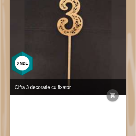
0
MDL
Cifra 3 decoratie cu fixator
shopping_cart