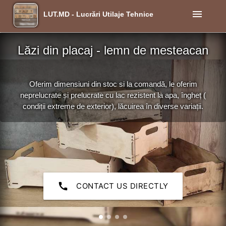
menu
LUT.MD - Lucrări Utilaje Tehnice
Lăzi din placaj - lemn de mesteacan
Oferim dimensiuni din stoc si la comandă, le oferim
neprelucrate și prelucrate cu lac rezistent la apa, îngheț (
condiții extreme de exterior), lăcuirea în diverse variații.
call
CONTACT US DIRECTLY