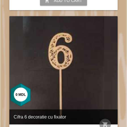
shopping_cart
ADD TO CART
0
MDL
Cifra 6 decoratie cu fixator
shopping_cart