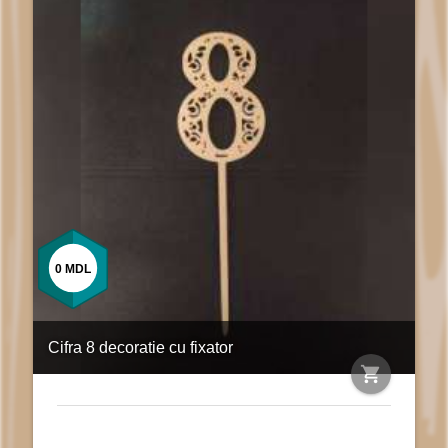
0
MDL
Cifra 8 decoratie cu fixator
shopping_cart