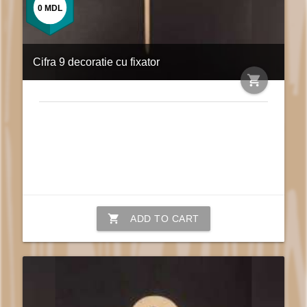
0
MDL
Cifra 9 decoratie cu fixator
shopping_cart
shopping_cart
ADD TO CART