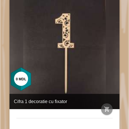
0
MDL
Cifra 1 decoratie cu fixator
shopping_cart