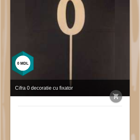
0
MDL
Cifra 0 decoratie cu fixator
shopping_cart