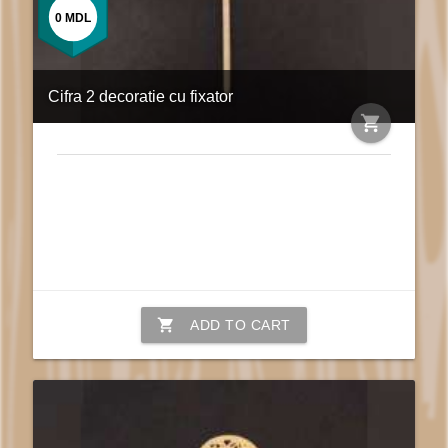
0
MDL
Cifra 2 decoratie cu fixator
shopping_cart
shopping_cart
ADD TO CART