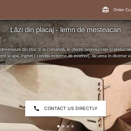
card_giftcard
Order C
Lăzi din placaj - lemn de mesteacan
dimensiuni din stoc si la comandă, le oferim neprelucrate și prelucrat
tent la apa, îngheț ( condiții extreme de exterior), lăcuirea în diverse var
call
CONTACT US DIRECTLY