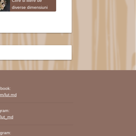
Cifre si litere de
diverse dimensiuni
book:
om/lut.md
gram:
/lut_md
agram: