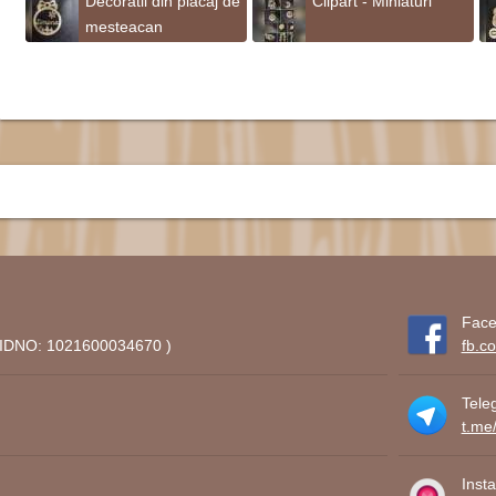
Decoratii din placaj de
Clipart - Miniaturi
mesteacan
Face
 ( IDNO: 1021600034670 )
fb.c
Tele
t.me
Inst