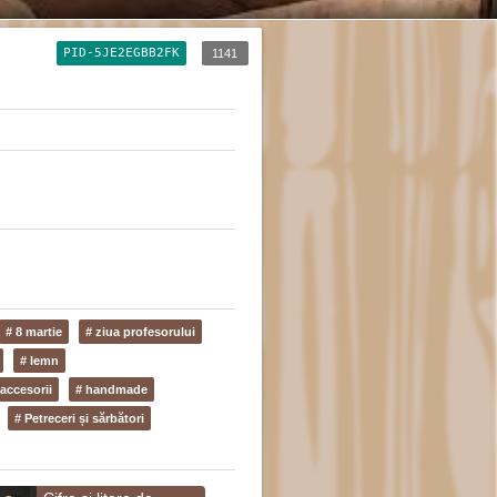
PID-5JE2EGBB2FK
1141
# 8 martie
# ziua profesorului
# lemn
 accesorii
# handmade
# Petreceri și sărbători