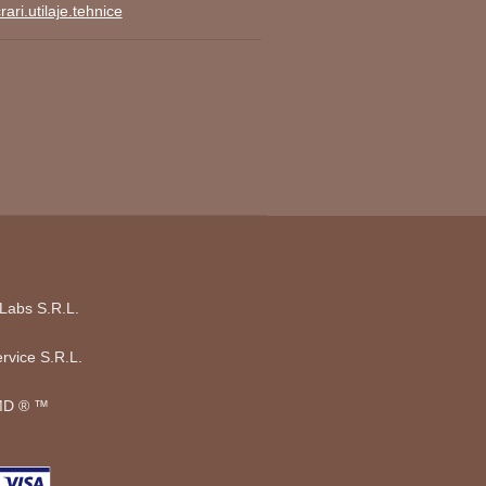
ari.utilaje.tehnice
Labs S.R.L.
rvice S.R.L.
D ®️ ™️