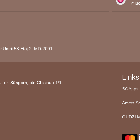
@lucr
r.Unirii 53 Etaj 2, MD-2091
Links
 or. Sângera, str. Chisinau 1/1
SGApps 
Anvos Se
GUDZI.M