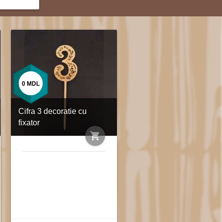
0
MDL
Cifra 3 decoratie cu
fixator
shopping_cart