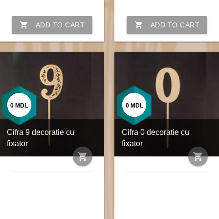
shopping_cart
shopping_cart
ADD TO CART
ADD TO CART
0
MDL
0
MDL
Cifra 9 decoratie cu
Cifra 0 decoratie cu
fixator
fixator
shopping_cart
shopping_cart