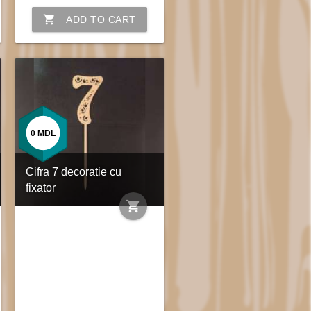
shopping_cart
ADD TO CART
0
MDL
Cifra 7 decoratie cu
fixator
shopping_cart