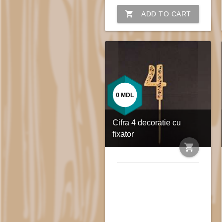
shopping_cart
ADD TO CART
0
MDL
Cifra 4 decoratie cu
fixator
shopping_cart