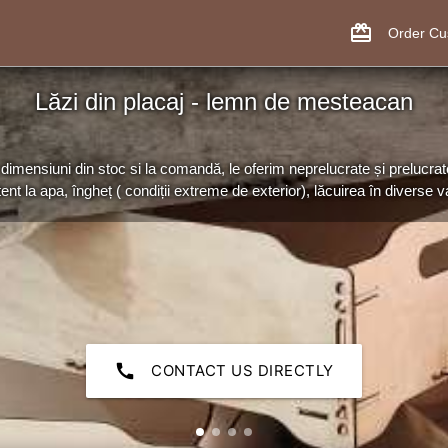
card_giftcard
Order C
Lăzi din placaj - lemn de mesteacan
dimensiuni din stoc si la comandă, le oferim neprelucrate și prelucrat
tent la apa, îngheț ( condiții extreme de exterior), lăcuirea în diverse var
call
CONTACT US DIRECTLY