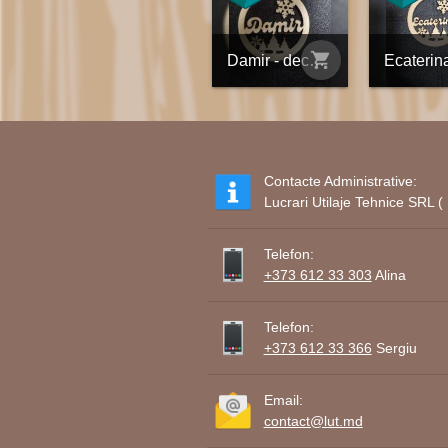
shopping_cart
Damir - decorațiune din placaj personalizată
Contacte Administrative:
Lucrari Utilaje Tehnice SRL
Telefon:
+373 612 33 303
Alina
Telefon:
+373 612 33 366
Sergiu
Email:
contact@lut.md