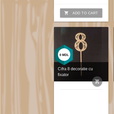
shopping_cart
ADD TO CART
0
MDL
Cifra 8 decoratie cu
fixator
shopping_cart