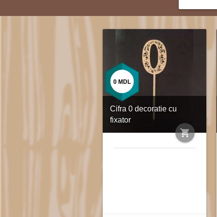
0
MDL
Cifra 0 decoratie cu
fixator
shopping_cart