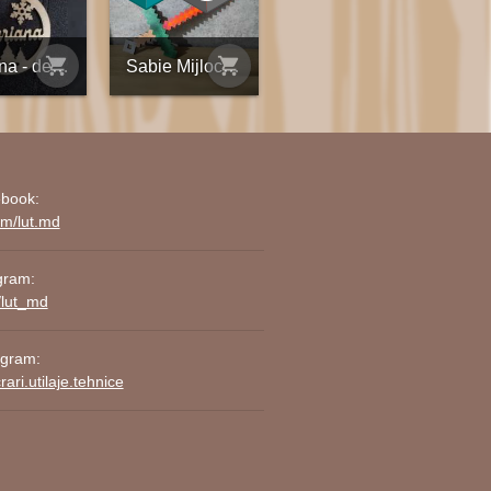
shopping_cart
shopping_cart
Mariana - decorațiune din placaj personalizată
Sabie Mijlocie din Placaj de Mesteacăn - PixelArt
book:
om/lut.md
gram:
/lut_md
agram:
ari.utilaje.tehnice