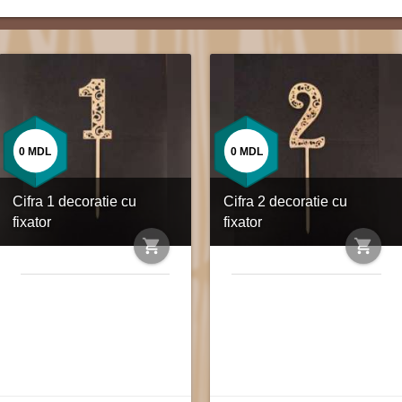
0
MDL
0
MDL
Cifra 1 decoratie cu
Cifra 2 decoratie cu
fixator
fixator
shopping_cart
shopping_cart