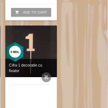
shopping_cart
ADD TO CART
0
MDL
Cifra 1 decoratie cu
fixator
shopping_cart