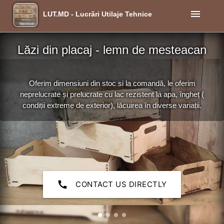
menu
LUT.MD - Lucrări Utilaje Tehnice
Lăzi din placaj - lemn de mesteacan
Oferim dimensiuni din stoc si la comandă, le oferim
neprelucrate și prelucrate cu lac rezistent la apa, îngheț (
condiții extreme de exterior), lăcuirea în diverse variații.
call
CONTACT US DIRECTLY