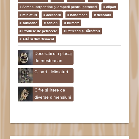
# Semne, serpentine și draperii pentru petreceri
# clipart
# miniaturi
# accesorii
# handmade
# decoratii
# sabloane
# sablon
# numere
# Produse de petrecere
# Petreceri și sărbători
# Artă și divertisment
Decoratii din placaj
de mesteacan
Clipart - Miniaturi
Cifre si litere de
diverse dimensiuni