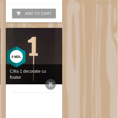
shopping_cart
ADD TO CART
0
MDL
Cifra 1 decoratie cu
fixator
shopping_cart