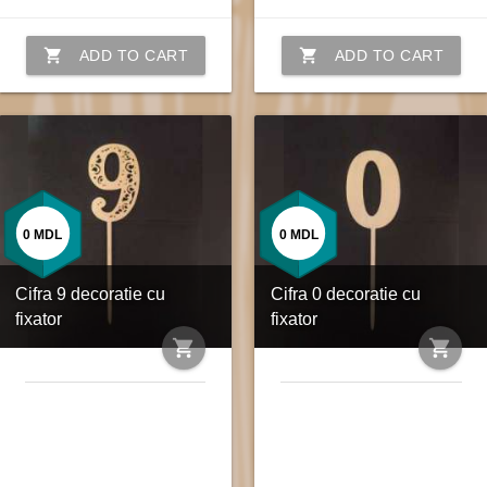
shopping_cart
shopping_cart
ADD TO CART
ADD TO CART
0
MDL
0
MDL
Cifra 9 decoratie cu
Cifra 0 decoratie cu
fixator
fixator
shopping_cart
shopping_cart