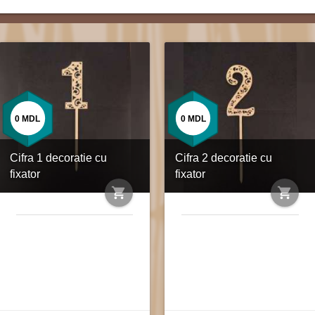
0
MDL
0
MDL
Cifra 1 decoratie cu
Cifra 2 decoratie cu
fixator
fixator
shopping_cart
shopping_cart