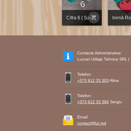
shopping_cart
Cifra 6 ( Șase )
Contacte Administrative:
Lucrari Utilaje Tehnice SRL
Telefon:
+373 612 33 303
Alina
Telefon:
+373 612 33 366
Sergiu
Email:
contact@lut.md