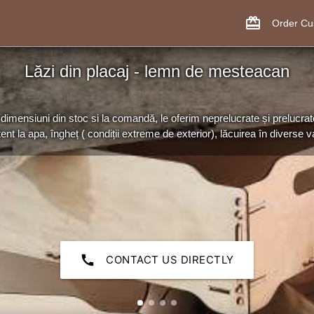
card_giftcard
Order C
Lăzi din placaj - lemn de mesteacan
dimensiuni din stoc si la comandă, le oferim neprelucrate și prelucrat
tent la apa, îngheț ( condiții extreme de exterior), lăcuirea în diverse var
call
CONTACT US DIRECTLY