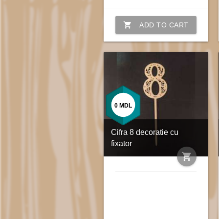
shopping_cart
ADD TO CART
0
MDL
Cifra 8 decoratie cu
fixator
shopping_cart