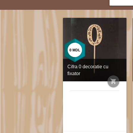
0
MDL
Cifra 0 decoratie cu
fixator
shopping_cart