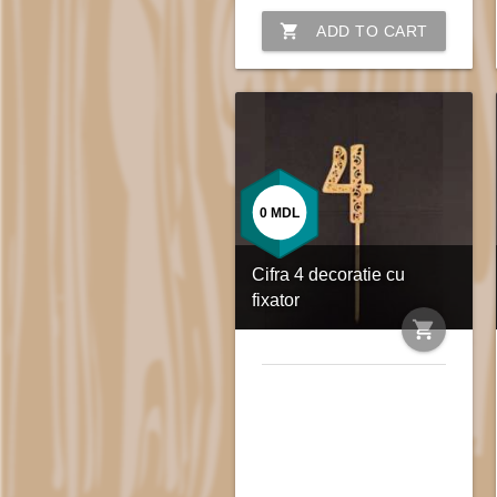
shopping_cart
ADD TO CART
0
MDL
Cifra 4 decoratie cu
fixator
shopping_cart