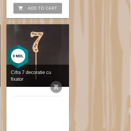
shopping_cart
ADD TO CART
0
MDL
Cifra 7 decoratie cu
fixator
shopping_cart