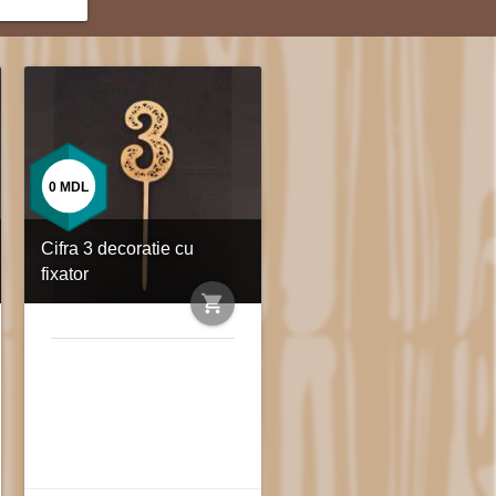
0
MDL
Cifra 3 decoratie cu
fixator
shopping_cart