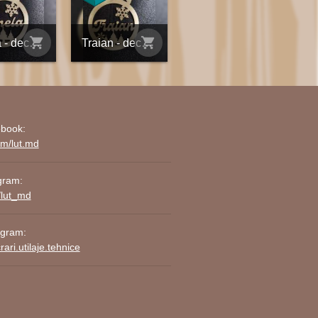
shopping_cart
shopping_cart
Ionela - decorațiune din placaj personalizată
Traian - decorațiune din placaj personalizată
book:
om/lut.md
gram:
/lut_md
agram:
ari.utilaje.tehnice