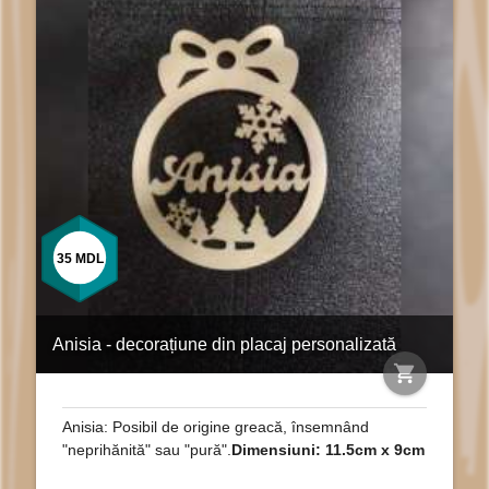
35
MDL
Anisia - decorațiune din placaj personalizată
shopping_cart
Anisia: Posibil de origine greacă, însemnând
"neprihănită" sau "pură".
Dimensiuni: 11.5cm x 9cm