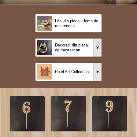
Lăzi din placaj - lemn de
mesteacan
Decoratii din placaj
de mesteacan
Pixel Art Collection