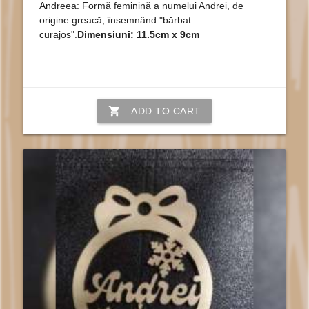
Andreea: Formă feminină a numelui Andrei, de
origine greacă, însemnând "bărbat
curajos".
Dimensiuni: 11.5cm x 9cm
shopping_cart
ADD TO CART