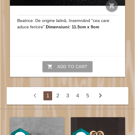
shopping_cart
Beatrice: De origine latină, însemnând "cea care
aduce fericire".
Dimensiuni: 11.5cm x 9cm
shopping_cart
ADD TO CART
chevron_left
chevron_right
1
2
3
4
5