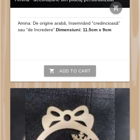
shopping_cart
Amina: De origine arabă, însemnând "credincioasă"
sau "de încredere".
Dimensiuni: 11.5cm x 9cm
shopping_cart
ADD TO CART