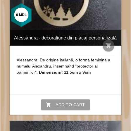
0
MDL
Alessandra - decorațiune din placaj personalizată
shopping_cart
Alessandra: De origine italiană, o formă feminină a
numelui Alexandru, însemnând "protector al
oamenilor".
Dimensiuni: 11.5cm x 9cm
shopping_cart
ADD TO CART