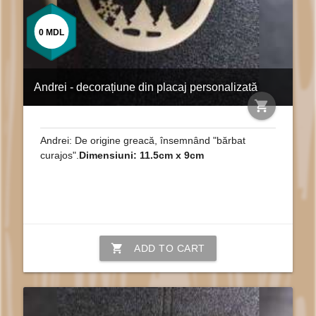
0
MDL
Andrei - decorațiune din placaj personalizată
shopping_cart
Andrei: De origine greacă, însemnând "bărbat
curajos".
Dimensiuni: 11.5cm x 9cm
shopping_cart
ADD TO CART