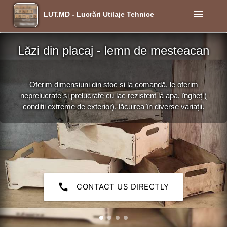
menu
LUT.MD - Lucrări Utilaje Tehnice
Lăzi din placaj - lemn de mesteacan
Oferim dimensiuni din stoc si la comandă, le oferim
neprelucrate și prelucrate cu lac rezistent la apa, îngheț (
condiții extreme de exterior), lăcuirea în diverse variații.
call
CONTACT US DIRECTLY