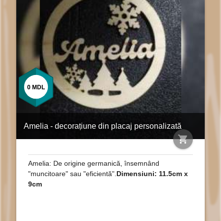
0
MDL
Amelia - decorațiune din placaj personalizată
shopping_cart
Amelia: De origine germanică, însemnând
"muncitoare" sau "eficientă".
Dimensiuni: 11.5cm x
9cm