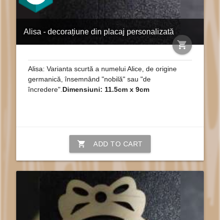
Alisa - decorațiune din placaj personalizată
shopping_cart
Alisa: Varianta scurtă a numelui Alice, de origine
germanică, însemnând "nobilă" sau "de
încredere".
Dimensiuni: 11.5cm x 9cm
shopping_cart
ADD TO CART