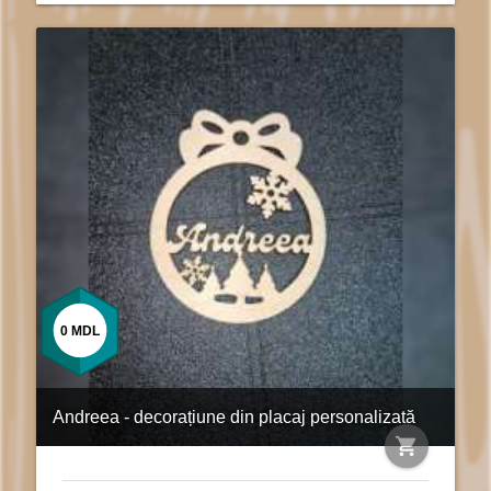
0
MDL
Andreea - decorațiune din placaj personalizată
shopping_cart