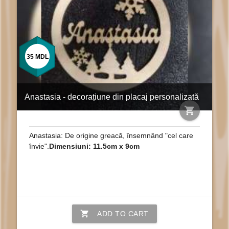
35
MDL
Anastasia - decorațiune din placaj personalizată
shopping_cart
Anastasia: De origine greacă, însemnând "cel care
învie".
Dimensiuni: 11.5cm x 9cm
shopping_cart
ADD TO CART