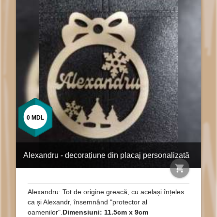
0
MDL
Alexandru - decorațiune din placaj personalizată
shopping_cart
Alexandru: Tot de origine greacă, cu același înțeles
ca și Alexandr, însemnând "protector al
oamenilor".
Dimensiuni: 11.5cm x 9cm