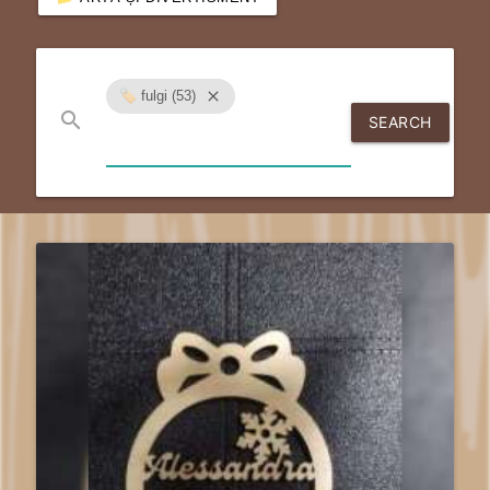
🏷️ fulgi (53)
close
search
SEARCH
send