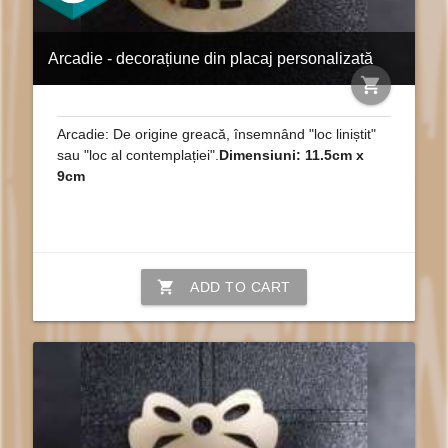
Arcadie - decorațiune din placaj personalizată
shopping_cart
Arcadie: De origine greacă, însemnând "loc liniștit"
sau "loc al contemplației".
Dimensiuni: 11.5cm x
9cm
shopping_cart
ADD TO CART