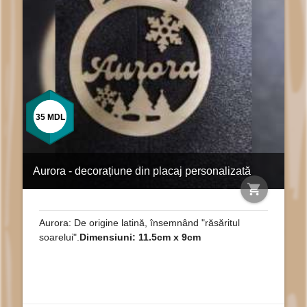
35
MDL
Aurora - decorațiune din placaj personalizată
shopping_cart
Aurora: De origine latină, însemnând "răsăritul
soarelui".
Dimensiuni: 11.5cm x 9cm