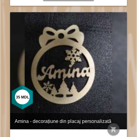
35
MDL
Amina - decorațiune din placaj personalizată
shopping_cart