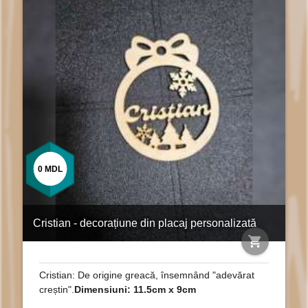
0
MDL
Cristian - decorațiune din placaj personalizată
shopping_cart
Cristian: De origine greacă, însemnând "adevărat
creștin".
Dimensiuni: 11.5cm x 9cm