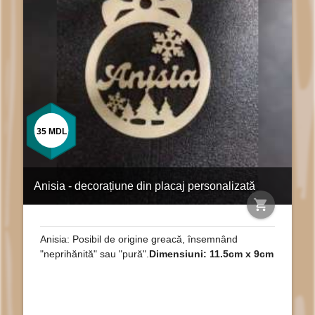
35
MDL
Anisia - decorațiune din placaj personalizată
shopping_cart
Anisia: Posibil de origine greacă, însemnând
"neprihănită" sau "pură".
Dimensiuni: 11.5cm x 9cm