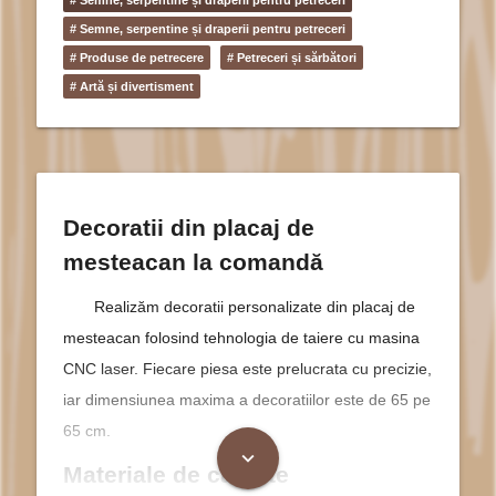
# Semne, serpentine și draperii pentru petreceri
# Produse de petrecere
# Petreceri și sărbători
# Artă și divertisment
Decoratii din placaj de
mesteacan la comandă
Realizăm decoratii personalizate din placaj de
mesteacan folosind tehnologia de taiere cu masina
CNC laser. Fiecare piesa este prelucrata cu precizie,
iar dimensiunea maxima a decoratiilor este de 65 pe
65 cm.
expand_more
Materiale de calitate