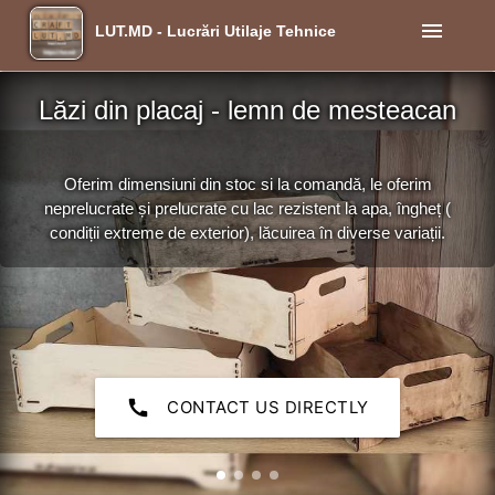
menu
LUT.MD - Lucrări Utilaje Tehnice
Lăzi din placaj - lemn de mesteacan
Oferim dimensiuni din stoc si la comandă, le oferim
neprelucrate și prelucrate cu lac rezistent la apa, îngheț (
condiții extreme de exterior), lăcuirea în diverse variații.
call
CONTACT US DIRECTLY