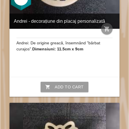
Andrei - decorațiune din placaj personalizată
shopping_cart
Andrei: De origine greacă, însemnând "bărbat
curajos".
Dimensiuni: 11.5cm x 9cm
shopping_cart
ADD TO CART