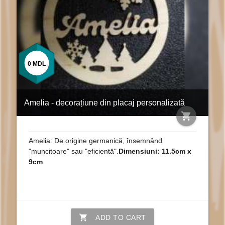
0
MDL
Amelia - decorațiune din placaj personalizată
shopping_cart
Amelia: De origine germanică, însemnând
"muncitoare" sau "eficientă".
Dimensiuni: 11.5cm x
9cm
shopping_cart
ADD TO CART