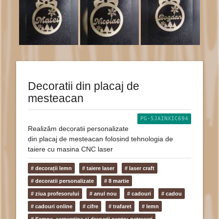
Decoratii din placaj de
mesteacan
PG-5JAINXIC694
Realizăm decoratii personalizate
din placaj de mesteacan folosind tehnologia de
taiere cu masina CNC laser
# decorații lemn
# taiere laser
# laser craft
# decoratii personalizate
# 8 martie
# ziua profesorului
# anul nou
# cadouri
# cadou
# cadouri online
# cifre
# trafaret
# lemn
# Semne, serpentine și draperii pentru petreceri