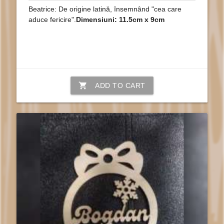
Beatrice: De origine latină, însemnând "cea care
aduce fericire".
Dimensiuni: 11.5cm x 9cm
shopping_cart
ADD TO CART