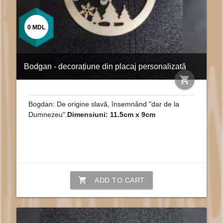
0
MDL
Bodgan - decorațiune din placaj personalizată
shopping_cart
Bogdan: De origine slavă, însemnând "dar de la
Dumnezeu".
Dimensiuni: 11.5cm x 9cm
shopping_cart
ADD TO CART