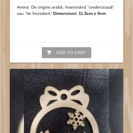
Amina: De origine arabă, însemnând "credincioasă"
sau "de încredere".
Dimensiuni: 11.5cm x 9cm
shopping_cart
ADD TO CART