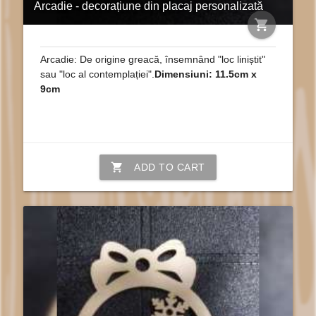
Arcadie - decorațiune din placaj personalizată
shopping_cart
Arcadie: De origine greacă, însemnând "loc liniștit"
sau "loc al contemplației".
Dimensiuni: 11.5cm x
9cm
shopping_cart
ADD TO CART