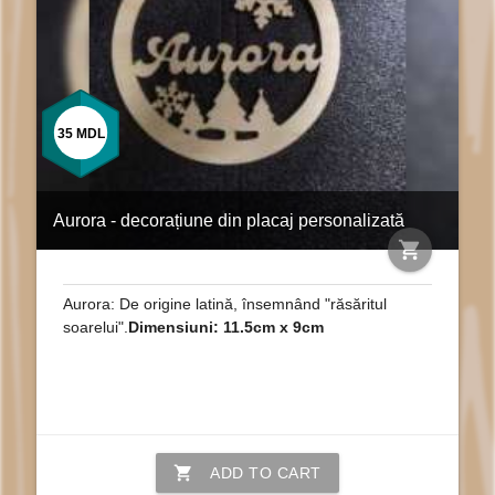
35
MDL
Aurora - decorațiune din placaj personalizată
shopping_cart
Aurora: De origine latină, însemnând "răsăritul
soarelui".
Dimensiuni: 11.5cm x 9cm
shopping_cart
ADD TO CART