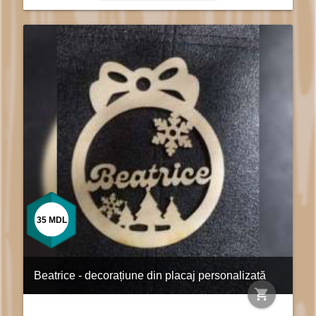
35
MDL
Beatrice - decorațiune din placaj personalizată
shopping_cart