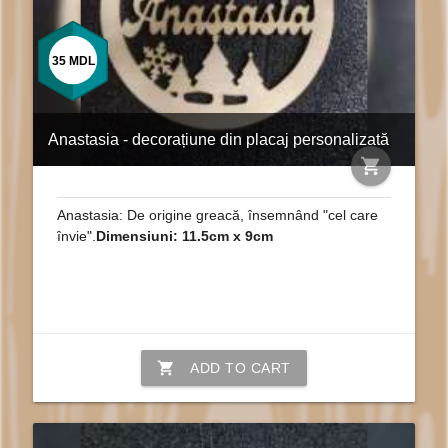
35
MDL
Anastasia - decorațiune din placaj personalizată
shopping_cart
Anastasia: De origine greacă, însemnând "cel care
învie".
Dimensiuni: 11.5cm x 9cm
shopping_cart
ADD TO CART