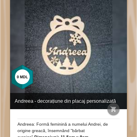
0
MDL
Andreea - decorațiune din placaj personalizată
shopping_cart
Andreea: Formă feminină a numelui Andrei, de
origine greacă, însemnând "bărbat
curajos".
Dimensiuni: 11.5cm x 9cm