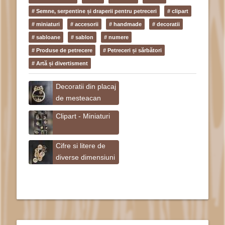
# Semne, serpentine și draperii pentru petreceri
# clipart
# miniaturi
# accesorii
# handmade
# decoratii
# sabloane
# sablon
# numere
# Produse de petrecere
# Petreceri și sărbători
# Artă și divertisment
Decoratii din placaj
de mesteacan
Clipart - Miniaturi
Cifre si litere de
diverse dimensiuni