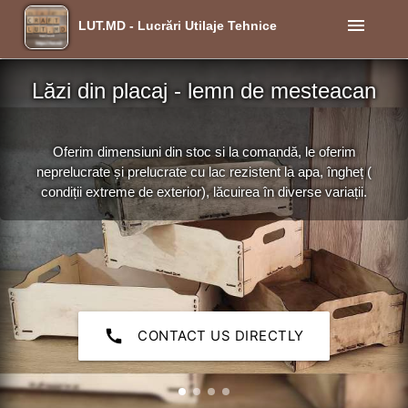
menu
LUT.MD - Lucrări Utilaje Tehnice
Lăzi din placaj - lemn de mesteacan
Oferim dimensiuni din stoc si la comandă, le oferim
neprelucrate și prelucrate cu lac rezistent la apa, îngheț (
condiții extreme de exterior), lăcuirea în diverse variații.
call
CONTACT US DIRECTLY