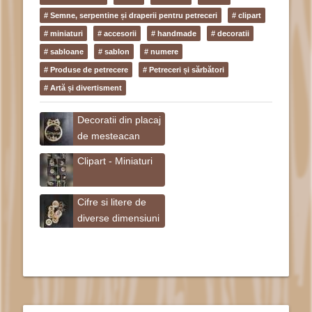
# Semne, serpentine și draperii pentru petreceri
# clipart
# miniaturi
# accesorii
# handmade
# decoratii
# sabloane
# sablon
# numere
# Produse de petrecere
# Petreceri și sărbători
# Artă și divertisment
Decoratii din placaj
de mesteacan
Clipart - Miniaturi
Cifre si litere de
diverse dimensiuni