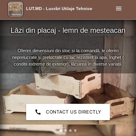
menu
LUT.MD - Lucrări Utilaje Tehnice
Lăzi din placaj - lemn de mesteacan
Oferim dimensiuni din stoc si la comandă, le oferim
neprelucrate și prelucrate cu lac rezistent la apa, îngheț (
condiții extreme de exterior), lăcuirea în diverse variații.
call
CONTACT US DIRECTLY