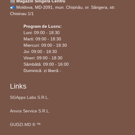
🏬 Magazin Singera Centru
Fie că doriți să decorați propriul cămin sau să
📬 Moldova, MD-2091, mun. Chișinău, or. Sângera, str.
oferiți un cadou special cuiva drag numit
Andrei
,
Chisinau 1/1
aceste decorațiuni de placaj de mesteacăn vor crea
Program de Lucru:
amintiri de neuitat. Investiția în autenticitate și
Luni: 09:00 - 18:30
tradiție este întotdeauna o alegere inspirată în
Marti: 09:00 - 18:30
Miercuri: 09:00 - 18:30
această perioadă magică a anului.
Joi: 09:00 - 18:30
Vineri: 09:00 - 18:30
Sâmbătă: 09:00 - 16:00
Duminică: zi liberă -
Links
SGApps Labs S.R.L.
Anvos Service S.R.L.
GUDZI.MD ®️ ™️