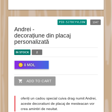
PID-5J7DCYVLIOW
1047
Andrei -
decorațiune din placaj
personalizată
IN STOCK
2
0
MDL
shopping_cart
ADD TO CART
oferiți un cadou special cuiva drag numit Andrei,
aceste decoratiuni de placaj de mesteacan vor
crea amintiri de neuitat.