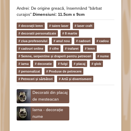
Andrei: De origine greacă, însemnând "bărbat
curajos".
Dimensiuni: 11.5cm x 9cm
# decorații lemn
# taiere laser
# laser craft
# decoratii personalizate
# 8 martie
# ziua profesorului
# anul nou
# cadouri
# cadou
# cadouri online
# cifre
# trafaret
# lemn
# Semne, serpentine și draperii pentru petreceri
# nume
# iarna
# decoratie
# fulgi
# placaj
# glob
# personalizat
# Produse de petrecere
# Petreceri și sărbători
# Artă și divertisment
Decoratii din placaj
de mesteacan
Iarna - decorație
nume