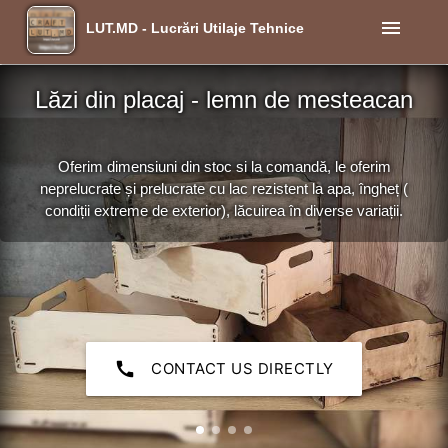
menu
LUT.MD - Lucrări Utilaje Tehnice
Lăzi din placaj - lemn de mesteacan
Oferim dimensiuni din stoc si la comandă, le oferim
neprelucrate și prelucrate cu lac rezistent la apa, îngheț (
condiții extreme de exterior), lăcuirea în diverse variații.
call
CONTACT US DIRECTLY