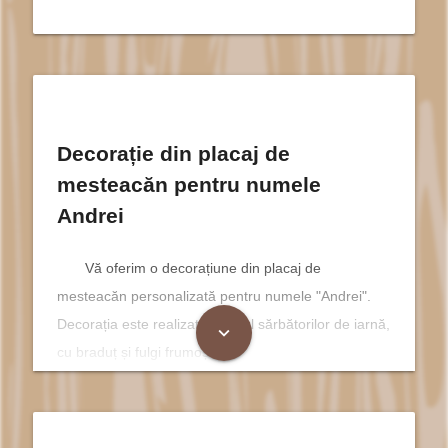
Decorație din placaj de
mesteacăn pentru numele
Andrei
Vă oferim o decorațiune din placaj de
mesteacăn personalizată pentru numele "Andrei".
Decorația este realizată in stilul sărbătorilor de iarnă,
expand_more
cu braduț și fulgi frumoși.
Andrei și Semnificația Sa în
Sărbătorile de Iarnă Creștine