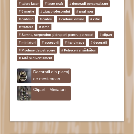
# taiere laser
# laser craft
# decoratii personalizate
# 8 martie
# ziua profesorului
# anul nou
# cadouri
# cadou
# cadouri online
# cifre
# trafaret
# lemn
# Semne, serpentine și draperii pentru petreceri
# clipart
# miniaturi
# accesorii
# handmade
# decoratii
# Produse de petrecere
# Petreceri și sărbători
# Artă și divertisment
Decoratii din placaj
de mesteacan
Clipart - Miniaturi