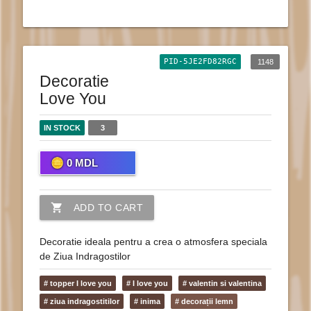
PID-5JE2FD82RGC
1148
Decoratie
Love You
IN STOCK
3
0
MDL
shopping_cart
ADD TO CART
Decoratie ideala pentru a crea o atmosfera speciala
de Ziua Indragostilor
# topper I love you
# I love you
# valentin si valentina
# ziua indragostitilor
# inima
# decorații lemn