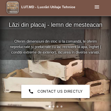
menu
LUT.MD - Lucrări Utilaje Tehnice
Lăzi din placaj - lemn de mesteacan
Oferim dimensiuni din stoc si la comandă, le oferim
neprelucrate și prelucrate cu lac rezistent la apa, îngheț (
condiții extreme de exterior), lăcuirea în diverse variații.
call
CONTACT US DIRECTLY