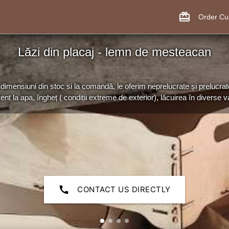
card_giftcard
Order C
Lăzi din placaj - lemn de mesteacan
dimensiuni din stoc si la comandă, le oferim neprelucrate și prelucrat
tent la apa, îngheț ( condiții extreme de exterior), lăcuirea în diverse var
call
CONTACT US DIRECTLY