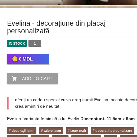
Evelina - decorațiune din placaj
personalizată
IN STOCK
1
0
MDL
shopping_cart
ADD TO CART
oferiți un cadou special cuiva drag numit Evelina, aceste deco
crea amintiri de neuitat.
Evelina: Varianta feminină a lui Evelin.
Dimensiuni: 11.5cm x 9cm
# decorații lemn
# taiere laser
# laser craft
# decoratii personalizate