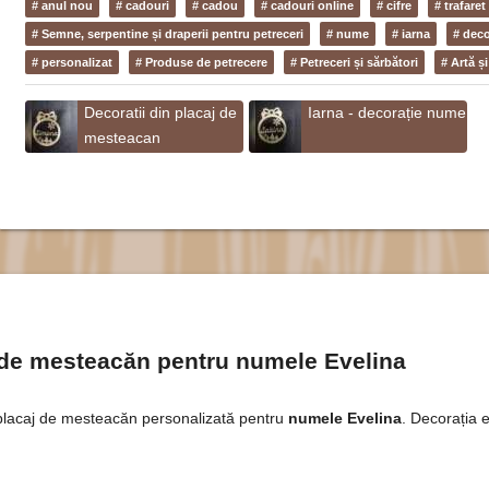
# anul nou
# cadouri
# cadou
# cadouri online
# cifre
# trafaret
# Semne, serpentine și draperii pentru petreceri
# nume
# iarna
# deco
# personalizat
# Produse de petrecere
# Petreceri și sărbători
# Artă ș
Decoratii din placaj de
Iarna - decorație nume
mesteacan
j de mesteacăn pentru numele Evelina
 placaj de mesteacăn personalizată pentru
numele Evelina
. Decorația e