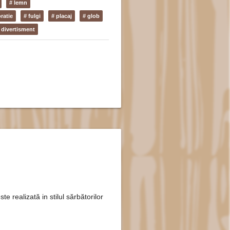
# lemn
ratie
# fulgi
# placaj
# glob
i divertisment
ste realizată in stilul sărbătorilor