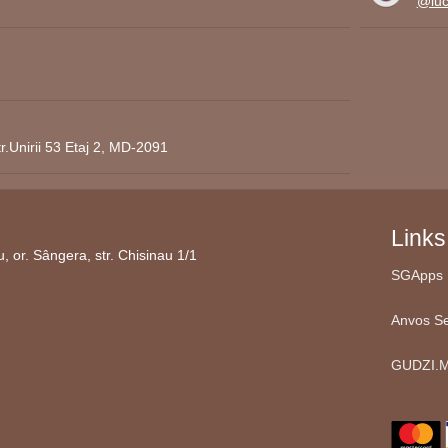
@lucr
r.Unirii 53 Etaj 2, MD-2091
Links
 or. Sângera, str. Chisinau 1/1
SGApps 
Anvos Se
GUDZI.M