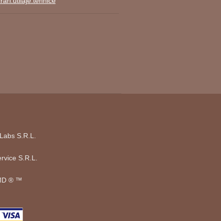
ari.utilaje.tehnice
Labs S.R.L.
rvice S.R.L.
D ®️ ™️