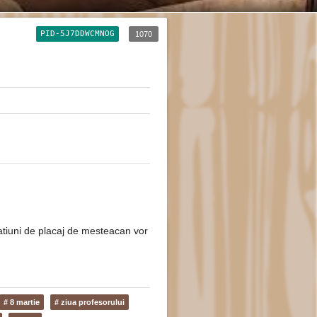
PID-5J7DDWCMNOG
1070
ratiuni de placaj de mesteacan vor
# 8 martie
# ziua profesorului