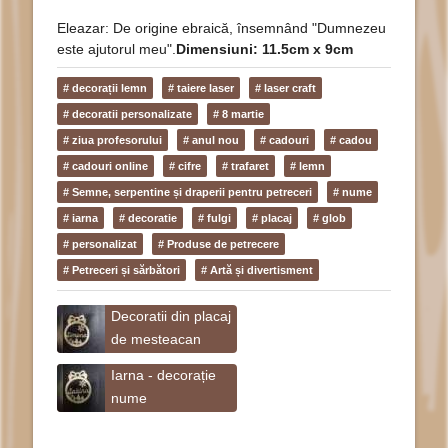
Eleazar: De origine ebraică, însemnând "Dumnezeu
este ajutorul meu".
Dimensiuni: 11.5cm x 9cm
# decorații lemn
# taiere laser
# laser craft
# decoratii personalizate
# 8 martie
# ziua profesorului
# anul nou
# cadouri
# cadou
# cadouri online
# cifre
# trafaret
# lemn
# Semne, serpentine și draperii pentru petreceri
# nume
# iarna
# decoratie
# fulgi
# placaj
# glob
# personalizat
# Produse de petrecere
# Petreceri și sărbători
# Artă și divertisment
Decoratii din placaj
de mesteacan
Iarna - decorație
nume