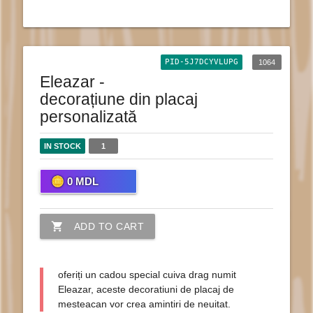
PID-5J7DCYVLUPG
1064
Eleazar -
decorațiune din placaj
personalizată
IN STOCK
1
0
MDL
shopping_cart
ADD TO CART
oferiți un cadou special cuiva drag numit
Eleazar, aceste decoratiuni de placaj de
mesteacan vor crea amintiri de neuitat.