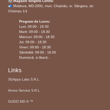
🏬 Magazin Singera Centru
tradiția creștină cu rafinamentul natural.
📬 Moldova, MD-2091, mun. Chișinău, or. Sângera, str.
Chisinau 1/1
Program de Lucru:
Luni: 09:00 - 18:30
Marti: 09:00 - 18:30
Miercuri: 09:00 - 18:30
Joi: 09:00 - 18:30
Vineri: 09:00 - 18:30
Sâmbătă: 09:00 - 16:00
Duminică: zi liberă -
Links
SGApps Labs S.R.L.
Anvos Service S.R.L.
GUDZI.MD ®️ ™️