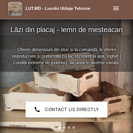
menu
LUT.MD - Lucrări Utilaje Tehnice
Lăzi din placaj - lemn de mesteacan
Oferim dimensiuni din stoc si la comandă, le oferim
neprelucrate și prelucrate cu lac rezistent la apa, îngheț (
condiții extreme de exterior), lăcuirea în diverse variații.
call
CONTACT US DIRECTLY