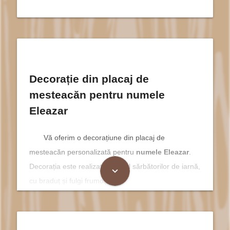
Decorație din placaj de
mesteacăn pentru numele
Eleazar
Vă oferim o decorațiune din placaj de
mesteacăn personalizată pentru
numele Eleazar
.
Decorația este realizată in stilul sărbătorilor de iarnă,
expand_more
cu braduț și fulgi frumoși.
Descoperă Magia Sărbătorilor cu
Decoratiuni - Eleazar