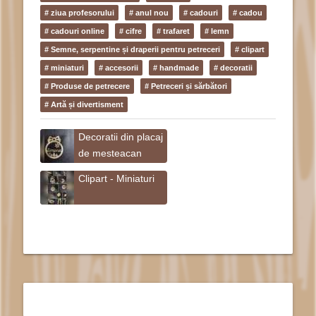
# ziua profesorului
# anul nou
# cadouri
# cadou
# cadouri online
# cifre
# trafaret
# lemn
# Semne, serpentine și draperii pentru petreceri
# clipart
# miniaturi
# accesorii
# handmade
# decoratii
# Produse de petrecere
# Petreceri și sărbători
# Artă și divertisment
Decoratii din placaj
de mesteacan
Clipart - Miniaturi