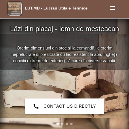
menu
LUT.MD - Lucrări Utilaje Tehnice
Lăzi din placaj - lemn de mesteacan
Oferim dimensiuni din stoc si la comandă, le oferim
neprelucrate și prelucrate cu lac rezistent la apa, îngheț (
condiții extreme de exterior), lăcuirea în diverse variații.
call
CONTACT US DIRECTLY