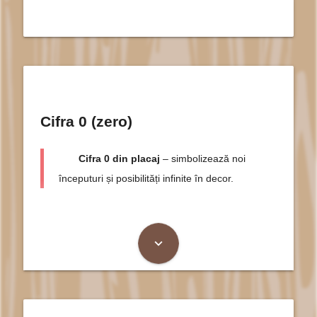
Cifra 0 (zero)
Cifra 0 din placaj
– simbolizează noi
începuturi și posibilități infinite în decor.
expand_more