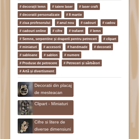
# decorații lemn
# taiere laser
# laser craft
# decoratii personalizate
# 8 martie
# ziua profesorului
# anul nou
# cadouri
# cadou
# cadouri online
# cifre
# trafaret
# lemn
# Semne, serpentine și draperii pentru petreceri
# clipart
# miniaturi
# accesorii
# handmade
# decoratii
# sabloane
# sablon
# numere
# Produse de petrecere
# Petreceri și sărbători
# Artă și divertisment
Decoratii din placaj
de mesteacan
Clipart - Miniaturi
Cifre si litere de
diverse dimensiuni