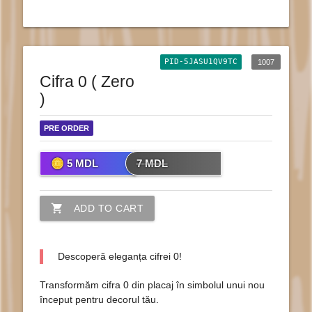
PID-5JASU1QV9TC
1007
Cifra 0 ( Zero
)
PRE ORDER
5
MDL
7
MDL
shopping_cart
ADD TO CART
Descoperă eleganța cifrei 0!
Transformăm cifra 0 din placaj în simbolul unui nou
început pentru decorul tău.