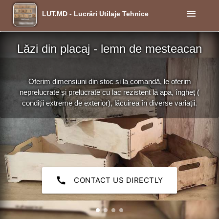
menu
LUT.MD - Lucrări Utilaje Tehnice
Lăzi din placaj - lemn de mesteacan
Oferim dimensiuni din stoc si la comandă, le oferim
neprelucrate și prelucrate cu lac rezistent la apa, îngheț (
condiții extreme de exterior), lăcuirea în diverse variații.
call
CONTACT US DIRECTLY