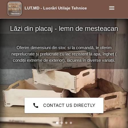
menu
LUT.MD - Lucrări Utilaje Tehnice
Lăzi din placaj - lemn de mesteacan
Oferim dimensiuni din stoc si la comandă, le oferim
neprelucrate și prelucrate cu lac rezistent la apa, îngheț (
condiții extreme de exterior), lăcuirea în diverse variații.
call
CONTACT US DIRECTLY