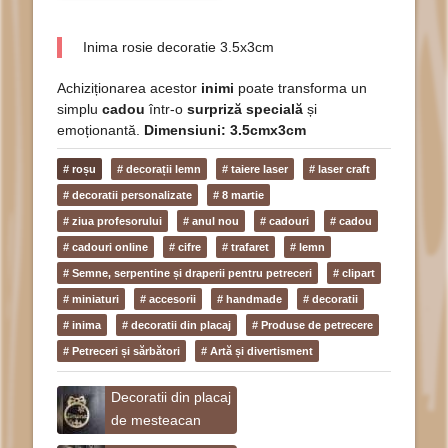
Inima rosie decoratie 3.5x3cm
Achiziționarea acestor
inimi
poate transforma un
simplu
cadou
într-o
surpriză specială
și
emoționantă.
Dimensiuni: 3.5cmx3cm
# roșu
# decorații lemn
# taiere laser
# laser craft
# decoratii personalizate
# 8 martie
# ziua profesorului
# anul nou
# cadouri
# cadou
# cadouri online
# cifre
# trafaret
# lemn
# Semne, serpentine și draperii pentru petreceri
# clipart
# miniaturi
# accesorii
# handmade
# decoratii
# inima
# decoratii din placaj
# Produse de petrecere
# Petreceri și sărbători
# Artă și divertisment
Decoratii din placaj
de mesteacan