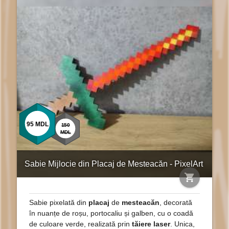
95
MDL
150
MDL
Sabie Mijlocie din Placaj de Mesteacăn - PixelArt
shopping_cart
Sabie pixelată din
placaj
de
mesteacăn
, decorată
în nuanțe de roșu, portocaliu și galben, cu o coadă
de culoare verde, realizată prin
tăiere laser
. Unica,