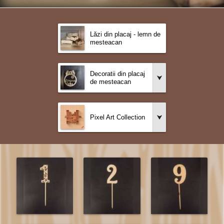
Lăzi din placaj - lemn de
mesteacan
Decoratii din placaj
de mesteacan
Pixel Art Collection