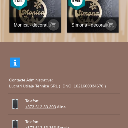
0
MDL
0
MDL
shopping_cart
shopping_cart
Monica - decorațiune din placaj personalizată
Simona - decorațiune din placaj personalizată
Contacte Administrative:
Lucrari Utilaje Tehnice SRL ( IDNO: 1021600034670 )
Telefon:
+373 612 33 303
Alina
Telefon:
+373 612 33 366
Sergiu