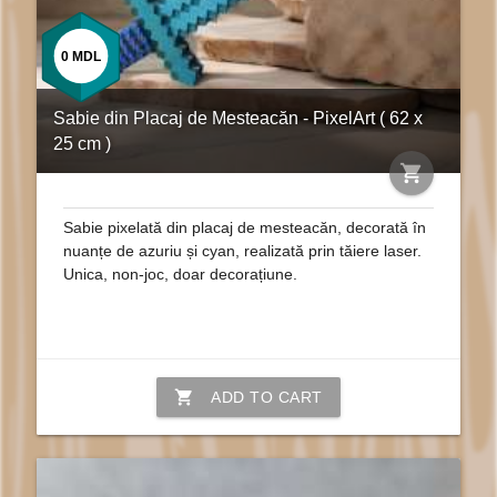
0
MDL
Sabie din Placaj de Mesteacăn - PixelArt ( 62 x
25 cm )
shopping_cart
Sabie pixelată din placaj de mesteacăn, decorată în
nuanțe de azuriu și cyan, realizată prin tăiere laser.
Unica, non-joc, doar decorațiune.
shopping_cart
ADD TO CART