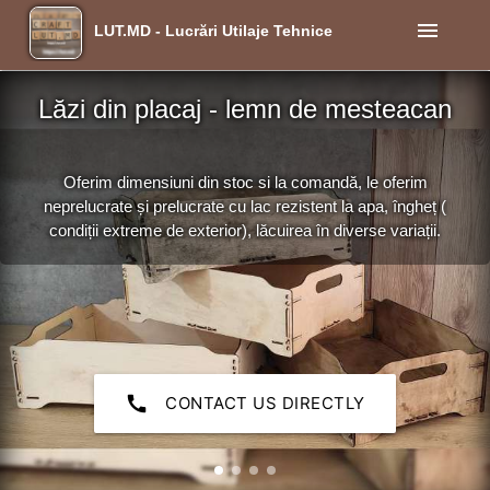
menu
LUT.MD - Lucrări Utilaje Tehnice
Lăzi din placaj - lemn de mesteacan
Oferim dimensiuni din stoc si la comandă, le oferim
neprelucrate și prelucrate cu lac rezistent la apa, îngheț (
condiții extreme de exterior), lăcuirea în diverse variații.
call
CONTACT US DIRECTLY