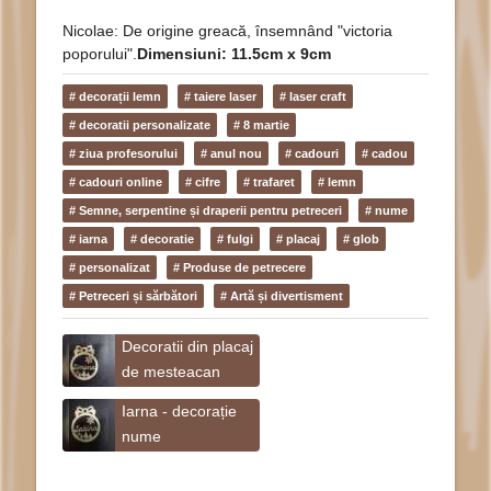
Nicolae: De origine greacă, însemnând "victoria
poporului".
Dimensiuni: 11.5cm x 9cm
# decorații lemn
# taiere laser
# laser craft
# decoratii personalizate
# 8 martie
# ziua profesorului
# anul nou
# cadouri
# cadou
# cadouri online
# cifre
# trafaret
# lemn
# Semne, serpentine și draperii pentru petreceri
# nume
# iarna
# decoratie
# fulgi
# placaj
# glob
# personalizat
# Produse de petrecere
# Petreceri și sărbători
# Artă și divertisment
Decoratii din placaj
de mesteacan
Iarna - decorație
nume