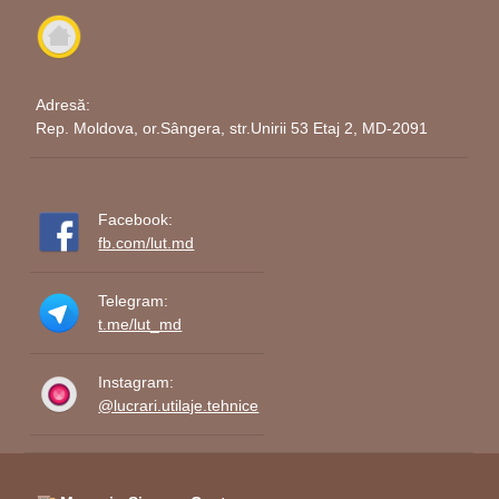
Procurarea
decoratiilor personalizate
cu
nume precum
Nicolae
aduce o notă distinctă și
sentimentală în decorul sărbătorilor de iarnă,
Adresă:
Rep. Moldova, or.Sângera, str.Unirii 53 Etaj 2, MD-2091
transformând fiecare colț al casei într-un loc plin de
căldură și bucurie.
Facebook:
fb.com/lut.md
Telegram:
t.me/lut_md
Instagram:
@lucrari.utilaje.tehnice