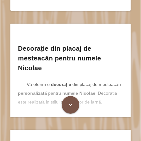
Decorație din placaj de
mesteacăn pentru numele
Nicolae
Vă oferim o
decorație
din placaj de mesteacăn
personalizată
pentru
numele Nicolae
. Decorația
este realizată in stilul sărbătorilor de iarnă.
expand_more
Nicolae - Nume cu Însemnătate
în Sărbătorile de Iarnă