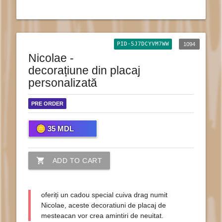
PID-5J7DCYVM7WW
1094
Nicolae -
decorațiune din placaj
personalizată
PRE ORDER
35
MDL
shopping_cart
ADD TO CART
oferiți un cadou special cuiva drag numit
Nicolae, aceste decoratiuni de placaj de
mesteacan vor crea amintiri de neuitat.