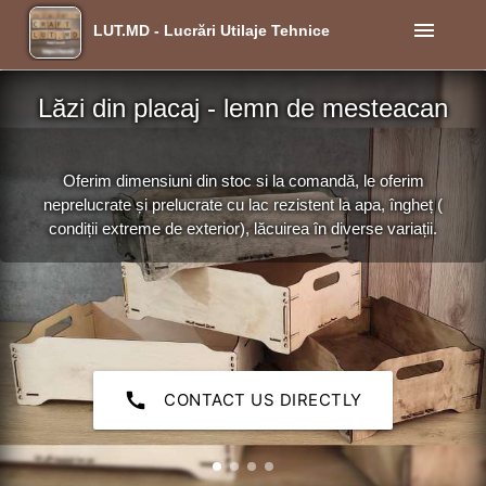
menu
LUT.MD - Lucrări Utilaje Tehnice
Lăzi din placaj - lemn de mesteacan
Oferim dimensiuni din stoc si la comandă, le oferim
neprelucrate și prelucrate cu lac rezistent la apa, îngheț (
condiții extreme de exterior), lăcuirea în diverse variații.
call
CONTACT US DIRECTLY