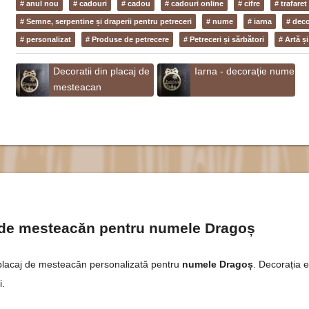
# anul nou
# cadouri
# cadou
# cadouri online
# cifre
# trafaret
# Semne, serpentine și draperii pentru petreceri
# nume
# iarna
# deco
# personalizat
# Produse de petrecere
# Petreceri și sărbători
# Artă ș
Decoratii din placaj de
Iarna - decorație nume
mesteacan
j de mesteacăn pentru numele Dragoș
 placaj de mesteacăn personalizată pentru
numele Dragoș
. Decorația es
i.