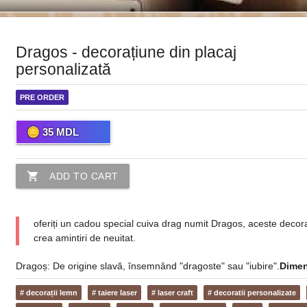
Dragos - decorațiune din placaj
personalizată
PRE ORDER
35
MDL
shopping_cart
ADD TO CART
oferiți un cadou special cuiva drag numit Dragos, aceste decor
crea amintiri de neuitat.
Dragoș: De origine slavă, însemnând "dragoste" sau "iubire".
Dimen
# decorații lemn
# taiere laser
# laser craft
# decoratii personalizate