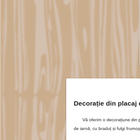
Decorație din placa
Vă oferim o decorațiune din
de iarnă, cu braduț și fulgi frumoș