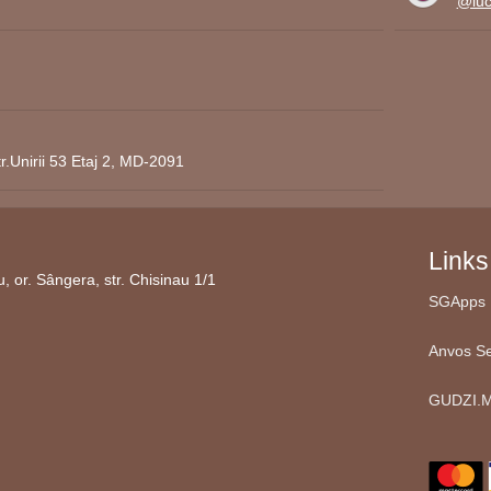
@lucr
r.Unirii 53 Etaj 2, MD-2091
Links
 or. Sângera, str. Chisinau 1/1
SGApps 
Anvos Se
GUDZI.M