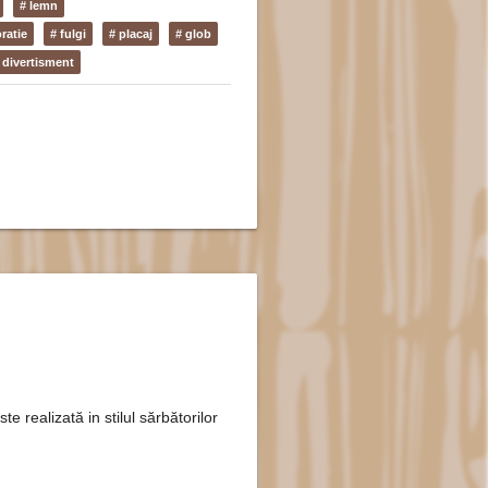
# lemn
ratie
# fulgi
# placaj
# glob
i divertisment
te realizată in stilul sărbătorilor