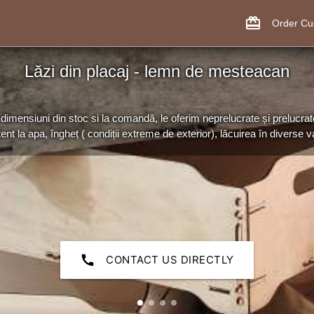
card_giftcard
Order C
Lăzi din placaj - lemn de mesteacan
dimensiuni din stoc si la comandă, le oferim neprelucrate și prelucrat
tent la apa, îngheț ( condiții extreme de exterior), lăcuirea în diverse var
call
CONTACT US DIRECTLY