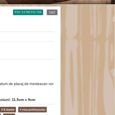
PID-5J7DCYVLTXG
1062
atiuni de placaj de mesteacan vor
siuni: 11.5cm x 9cm
# 8 martie
# ziua profesorului