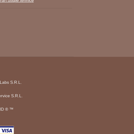
ari.utilaje.tehnice
Labs S.R.L.
rvice S.R.L.
D ®️ ™️