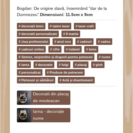
Bogdan: De origine slavă, însemnând "dar de la
Dumnezeu".
Dimensiuni: 11.5cm x 9cm
# decorații lemn
# taiere laser
# laser craft
# decoratii personalizate
# 8 martie
# ziua profesorului
# anul nou
# cadouri
# cadou
# cadouri online
# cifre
# trafaret
# lemn
# Semne, serpentine și draperii pentru petreceri
# nume
# iarna
# decoratie
# fulgi
# placaj
# glob
# personalizat
# Produse de petrecere
# Petreceri și sărbători
# Artă și divertisment
Decoratii din placaj
de mesteacan
Iarna - decorație
nume