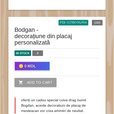
PID-5J7DCYVLP54
1054
Bodgan -
decorațiune din placaj
personalizată
IN STOCK
2
0
MDL
shopping_cart
ADD TO CART
oferiți un cadou special cuiva drag numit
Bogdan, aceste decoratiuni de placaj de
mesteacan vor crea amintiri de neuitat.