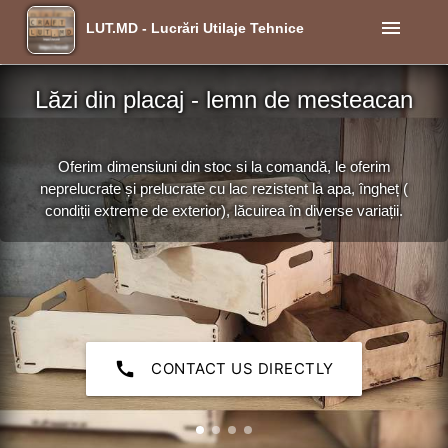
menu
LUT.MD - Lucrări Utilaje Tehnice
Lăzi din placaj - lemn de mesteacan
Oferim dimensiuni din stoc si la comandă, le oferim
neprelucrate și prelucrate cu lac rezistent la apa, îngheț (
condiții extreme de exterior), lăcuirea în diverse variații.
call
CONTACT US DIRECTLY