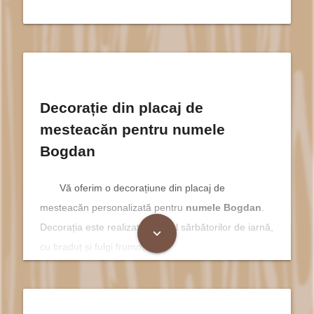
Decorație din placaj de
mesteacăn pentru numele
Bogdan
Vă oferim o decorațiune din placaj de
mesteacăn personalizată pentru
numele Bogdan
.
Decorația este realizată in stilul sărbătorilor de iarnă,
expand_more
cu braduț și fulgi frumoși.
Bogdan și Magia Sărbătorilor de
Iarnă