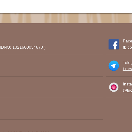
Face
 ( IDNO: 1021600034670 )
fb.c
Tele
t.me
Inst
@lucr