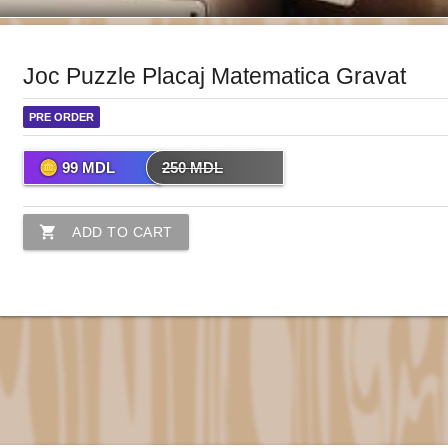
Joc Puzzle Placaj Matematica Gravat
PRE ORDER
99
MDL
250
MDL
shopping_cart
ADD TO CART