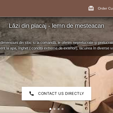
card_giftcard
Order C
Lăzi din placaj - lemn de mesteacan
dimensiuni din stoc si la comandă, le oferim neprelucrate și prelucrat
tent la apa, îngheț ( condiții extreme de exterior), lăcuirea în diverse var
call
CONTACT US DIRECTLY