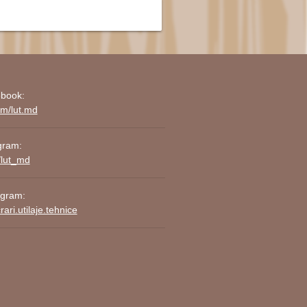
book:
om/lut.md
gram:
/lut_md
agram:
ari.utilaje.tehnice