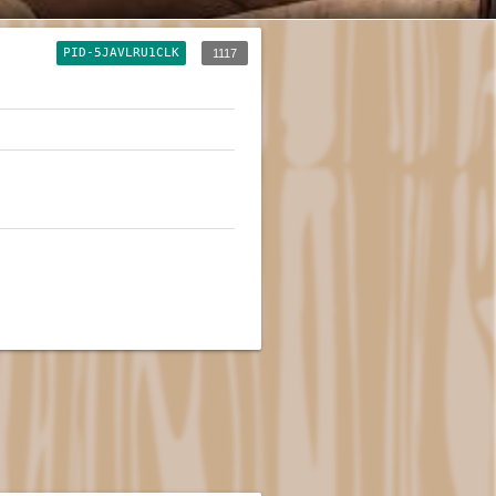
PID-5JAVLRU1CLK
1117