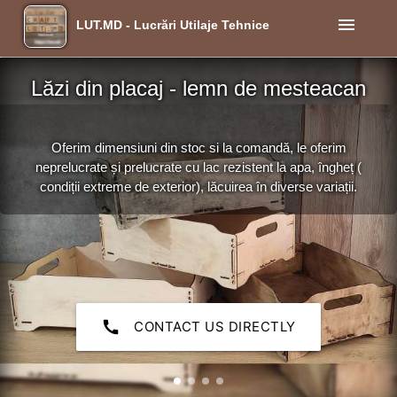
menu
LUT.MD - Lucrări Utilaje Tehnice
Lăzi din placaj - lemn de mesteacan
Oferim dimensiuni din stoc si la comandă, le oferim
neprelucrate și prelucrate cu lac rezistent la apa, îngheț (
condiții extreme de exterior), lăcuirea în diverse variații.
call
CONTACT US DIRECTLY