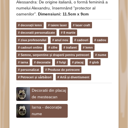
Alessandra: De origine italiană, o formă feminină a
numelui Alexandru, însemnând "protector al
oamenilor".
Dimensiuni: 11.5cm x 9cm
# decorații lemn
# taiere laser
# laser craft
# decoratii personalizate
# 8 martie
# ziua profesorului
# anul nou
# cadouri
# cadou
# cadouri online
# cifre
# trafaret
# lemn
# Semne, serpentine și draperii pentru petreceri
# nume
# iarna
# decoratie
# fulgi
# placaj
# glob
# personalizat
# Produse de petrecere
# Petreceri și sărbători
# Artă și divertisment
Decoratii din placaj
de mesteacan
Iarna - decorație
nume