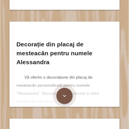
Decorație din placaj de
mesteacăn pentru numele
Alessandra
Vă oferim o decorațiune din placaj de
mesteacăn personalizată pentru numele
"Alessandra". Decorația este realizată in stilul
expand_more
sărbătorilor de iarnă.
Alessandra și Magia Sărbătorilor
de Iarnă