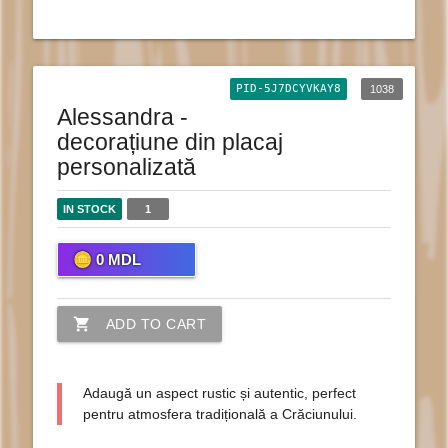
PID-5J7DCYVKAY8
1038
Alessandra -
decorațiune din placaj
personalizată
IN STOCK
1
0
MDL
shopping_cart
ADD TO CART
Adaugă un aspect rustic și autentic, perfect
pentru atmosfera tradițională a Crăciunului.