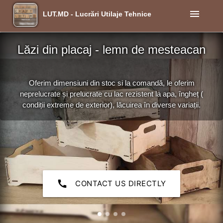
menu
LUT.MD - Lucrări Utilaje Tehnice
Lăzi din placaj - lemn de mesteacan
Oferim dimensiuni din stoc si la comandă, le oferim
neprelucrate și prelucrate cu lac rezistent la apa, îngheț (
condiții extreme de exterior), lăcuirea în diverse variații.
call
CONTACT US DIRECTLY