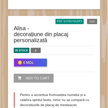
PID-5J7DCYVLDFS
1042
Alisa -
decorațiune din placaj
personalizată
IN STOCK
2
0
MDL
shopping_cart
ADD TO CART
Pentru a accentua frumusețea numelui și a
celebra spiritul festiv, nimic nu se compară cu
decoratiunile de placaj de mesteacan