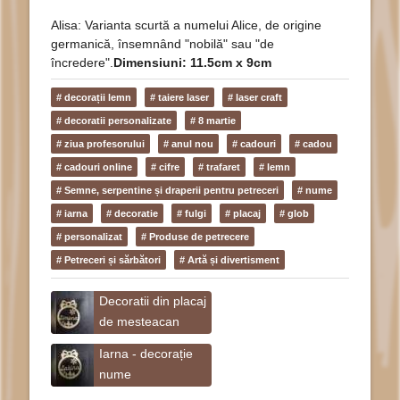
Alisa: Varianta scurtă a numelui Alice, de origine
germanică, însemnând "nobilă" sau "de
încredere".
Dimensiuni: 11.5cm x 9cm
# decorații lemn
# taiere laser
# laser craft
# decoratii personalizate
# 8 martie
# ziua profesorului
# anul nou
# cadouri
# cadou
# cadouri online
# cifre
# trafaret
# lemn
# Semne, serpentine și draperii pentru petreceri
# nume
# iarna
# decoratie
# fulgi
# placaj
# glob
# personalizat
# Produse de petrecere
# Petreceri și sărbători
# Artă și divertisment
Decoratii din placaj
de mesteacan
Iarna - decorație
nume