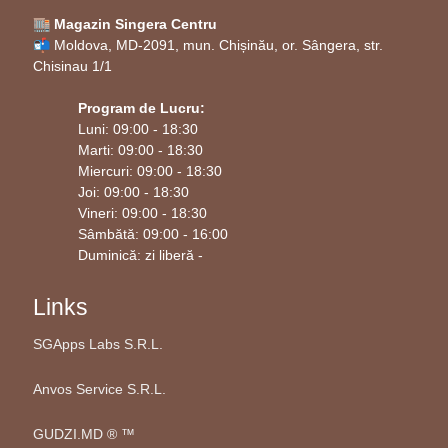
Descoperă farmecul și căldura sărbătorilor de
🏬 Magazin Singera Centru
📬 Moldova, MD-2091, mun. Chișinău, or. Sângera, str.
iarnă în fiecare colț al casei tale cu decorațiuni din
Chisinau 1/1
placaj de mesteacan personalizate cu numele
Alisa
.
Program de Lucru:
Luni: 09:00 - 18:30
Marti: 09:00 - 18:30
Miercuri: 09:00 - 18:30
Joi: 09:00 - 18:30
Vineri: 09:00 - 18:30
Sâmbătă: 09:00 - 16:00
Duminică: zi liberă -
Links
SGApps Labs S.R.L.
Anvos Service S.R.L.
GUDZI.MD ®️ ™️