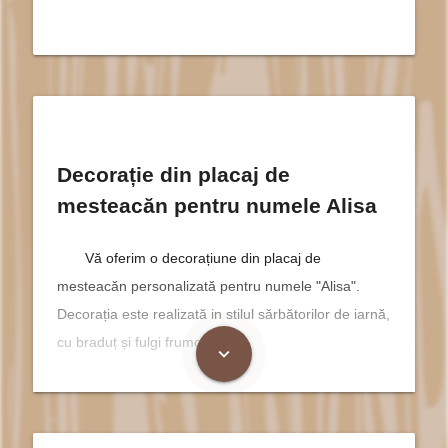
Decorație din placaj de
mesteacăn pentru numele Alisa
Vă oferim o decorațiune din placaj de
mesteacăn personalizată pentru numele "Alisa".
Decorația este realizată in stilul sărbătorilor de iarnă,
cu braduț și fulgi frumoși.
expand_more
Numele Alisa poartă în el o aură
de magie și caldura specifică