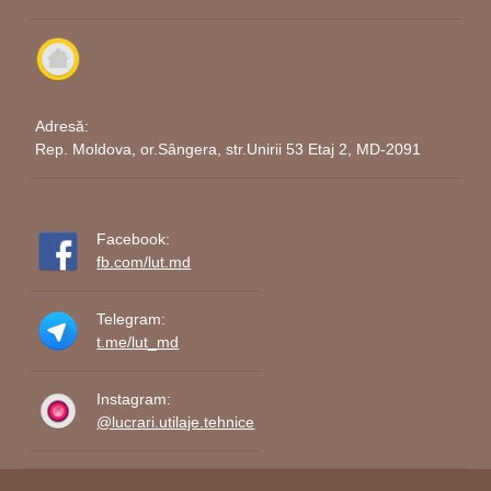
"Alisa", vei oferi spațiului tău o notă distinctivă, iar
fiecare privire asupra acestora te va transporta într-
un univers plin de magie și bucurie. Este o
modalitate unică de a aduce în casele noastre
spiritul sărbătorilor de iarnă și de a crea amintiri
Adresă:
Rep. Moldova, or.Sângera, str.Unirii 53 Etaj 2, MD-2091
durabile.
Îți recomand cu căldură să investești în aceste
decorațiuni unice. Numele "Alisa" împletit cu placaj
Facebook:
de mesteacan devine o poveste pe care o vei
fb.com/lut.md
împărtăși cu cei dragi de-a lungul sezoanelor
festivale. Dăruiește magie casei tale și transformă
Telegram:
fiecare colț într-un spațiu plin de farmec și căldură.
t.me/lut_md
Dăruiește casei tale farmecul sărbătorilor de
Instagram:
iarnă cu decorațiuni din
placaj de mesteacan
@lucrari.utilaje.tehnice
personalizate cu numele
Alisa
. O alegere perfectă
pentru a crea un spațiu magic și autentic.