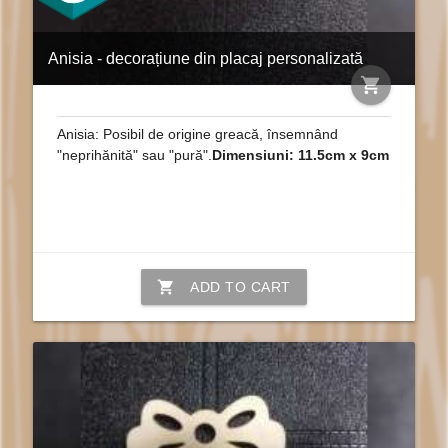
Anisia - decorațiune din placaj personalizată
shopping_cart
Anisia: Posibil de origine greacă, însemnând
"neprihănită" sau "pură".
Dimensiuni: 11.5cm x 9cm
shopping_cart
ADD TO CART