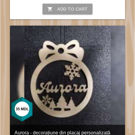
shopping_cart
ADD TO CART
35
MDL
Aurora - decorațiune din placaj personalizată