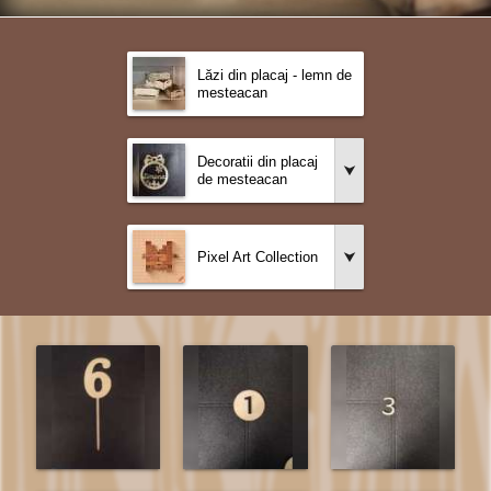
Lăzi din placaj - lemn de
mesteacan
Decoratii din placaj
de mesteacan
Pixel Art Collection