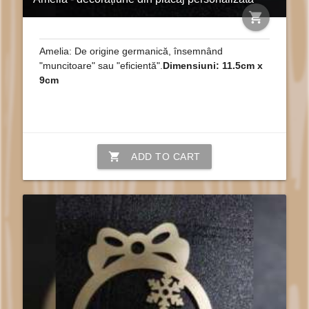
shopping_cart
Amelia: De origine germanică, însemnând
"muncitoare" sau "eficientă".
Dimensiuni: 11.5cm x
9cm
shopping_cart
ADD TO CART