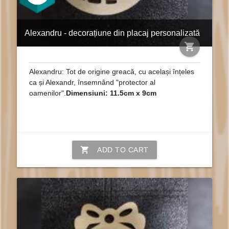
Alexandru - decorațiune din placaj personalizată
shopping_cart
Alexandru: Tot de origine greacă, cu același înțeles
ca și Alexandr, însemnând "protector al
oamenilor".
Dimensiuni: 11.5cm x 9cm
shopping_cart
ADD TO CART