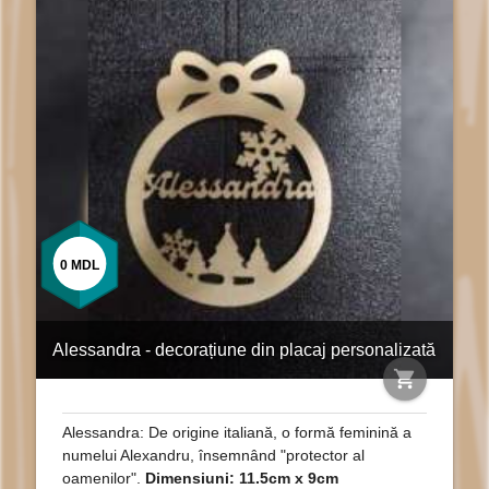
0
MDL
Alessandra - decorațiune din placaj personalizată
shopping_cart
Alessandra: De origine italiană, o formă feminină a
numelui Alexandru, însemnând "protector al
oamenilor".
Dimensiuni: 11.5cm x 9cm