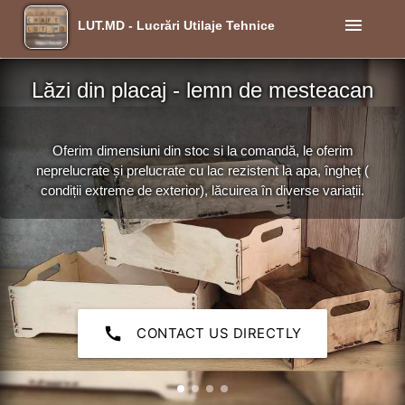
menu
LUT.MD - Lucrări Utilaje Tehnice
Lăzi din placaj - lemn de mesteacan
Oferim dimensiuni din stoc si la comandă, le oferim
neprelucrate și prelucrate cu lac rezistent la apa, îngheț (
condiții extreme de exterior), lăcuirea în diverse variații.
call
CONTACT US DIRECTLY