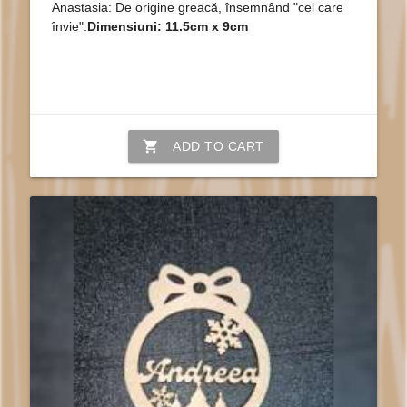
Anastasia: De origine greacă, însemnând "cel care
învie".
Dimensiuni: 11.5cm x 9cm
shopping_cart
ADD TO CART