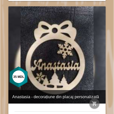
35
MDL
Anastasia - decorațiune din placaj personalizată
shopping_cart