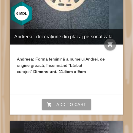
0
MDL
Andreea - decorațiune din placaj personalizată
shopping_cart
Andreea: Formă feminină a numelui Andrei, de
origine greacă, însemnând "bărbat
curajos".
Dimensiuni: 11.5cm x 9cm
shopping_cart
ADD TO CART