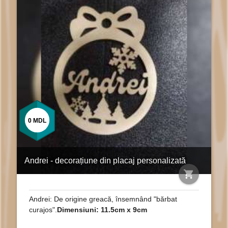
0
MDL
Andrei - decorațiune din placaj personalizată
shopping_cart
Andrei: De origine greacă, însemnând "bărbat
curajos".
Dimensiuni: 11.5cm x 9cm