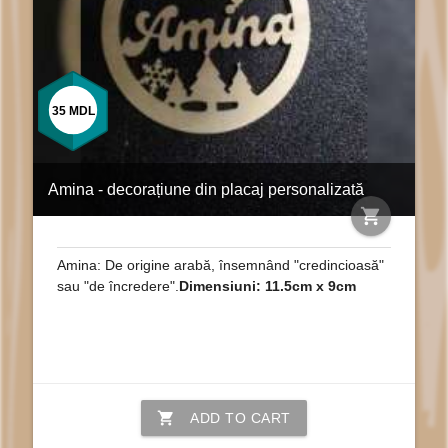
35
MDL
Amina - decorațiune din placaj personalizată
shopping_cart
Amina: De origine arabă, însemnând "credincioasă"
sau "de încredere".
Dimensiuni: 11.5cm x 9cm
shopping_cart
ADD TO CART