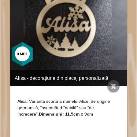
0
MDL
Alisa - decorațiune din placaj personalizată
shopping_cart
Alisa: Varianta scurtă a numelui Alice, de origine
germanică, însemnând "nobilă" sau "de
încredere".
Dimensiuni: 11.5cm x 9cm