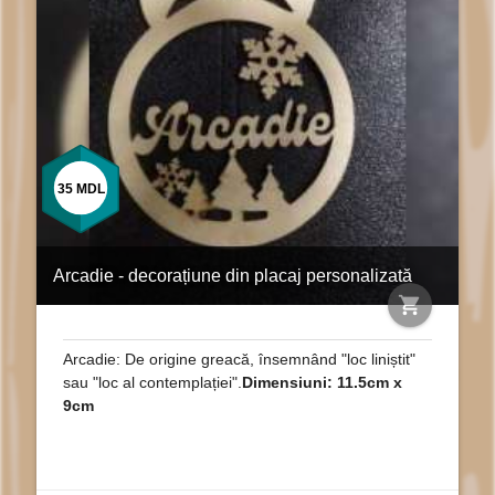
35
MDL
Arcadie - decorațiune din placaj personalizată
shopping_cart
Arcadie: De origine greacă, însemnând "loc liniștit"
sau "loc al contemplației".
Dimensiuni: 11.5cm x
9cm