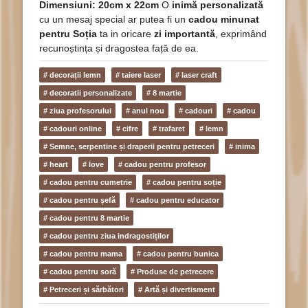
Dimensiuni: 20cm x 22cm
O
inimă personalizată
cu un mesaj special ar putea fi un
cadou minunat
pentru Soția
ta in oricare
zi importantă
, exprimând
recunoștința și dragostea față de ea.
# decorații lemn
# taiere laser
# laser craft
# decoratii personalizate
# 8 martie
# ziua profesorului
# anul nou
# cadouri
# cadou
# cadouri online
# cifre
# trafaret
# lemn
# Semne, serpentine și draperii pentru petreceri
# inima
# heart
# love
# cadou pentru profesor
# cadou pentru cumetrie
# cadou pentru soție
# cadou pentru șefă
# cadou pentru educator
# cadou pentru 8 martie
# cadou pentru ziua indragostiților
# cadou pentru mama
# cadou pentru bunica
# cadou pentru soră
# Produse de petrecere
# Petreceri și sărbători
# Artă și divertisment