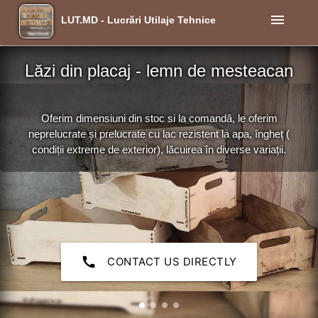
menu
LUT.MD - Lucrări Utilaje Tehnice
Lăzi din placaj - lemn de mesteacan
Oferim dimensiuni din stoc si la comandă, le oferim
neprelucrate și prelucrate cu lac rezistent la apa, îngheț (
condiții extreme de exterior), lăcuirea în diverse variații.
call
CONTACT US DIRECTLY