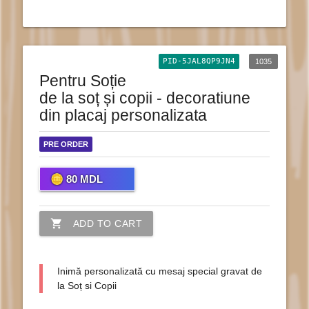
PID-5JAL8QP9JN4
1035
Pentru Soție
de la soț și copii - decoratiune
din placaj personalizata
PRE ORDER
80
MDL
shopping_cart
ADD TO CART
Inimă personalizată cu mesaj special gravat de
la Soț si Copii