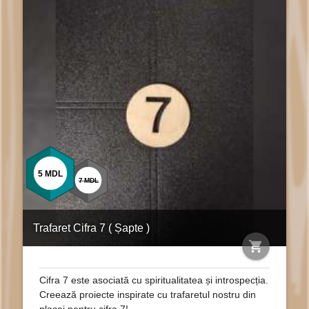
5
MDL
7
MDL
Trafaret Cifra 7 ( Șapte )
shopping_cart
Cifra 7 este asociată cu spiritualitatea și introspecția.
Creează proiecte inspirate cu trafaretul nostru din
placaj pentru cifra 7!