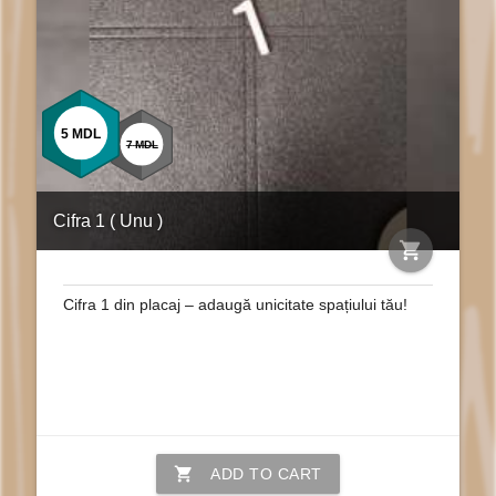
5
MDL
7
MDL
Cifra 1 ( Unu )
shopping_cart
Cifra 1 din placaj – adaugă unicitate spațiului tău!
shopping_cart
ADD TO CART