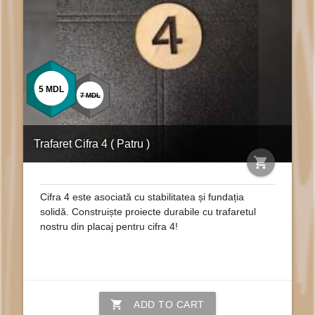
5
MDL
7
MDL
Trafaret Cifra 4 ( Patru )
shopping_cart
Cifra 4 este asociată cu stabilitatea și fundația
solidă. Construiște proiecte durabile cu trafaretul
nostru din placaj pentru cifra 4!
shopping_cart
ADD TO CART