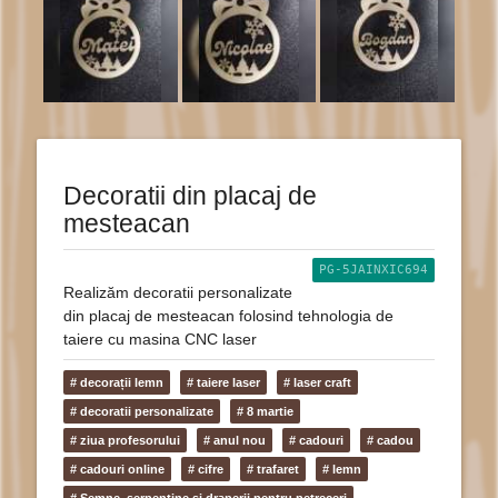
Decoratii din placaj de
mesteacan
PG-5JAINXIC694
Realizăm decoratii personalizate
din placaj de mesteacan folosind tehnologia de
taiere cu masina CNC laser
# decorații lemn
# taiere laser
# laser craft
# decoratii personalizate
# 8 martie
# ziua profesorului
# anul nou
# cadouri
# cadou
# cadouri online
# cifre
# trafaret
# lemn
# Semne, serpentine și draperii pentru petreceri