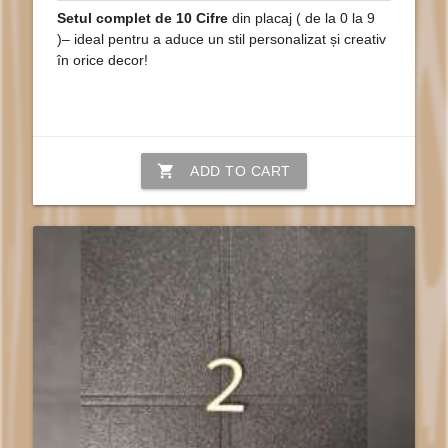
Setul complet de 10 Cifre
din placaj ( de la 0 la 9
)– ideal pentru a aduce un stil personalizat și creativ
în orice decor!
shopping_cart
ADD TO CART