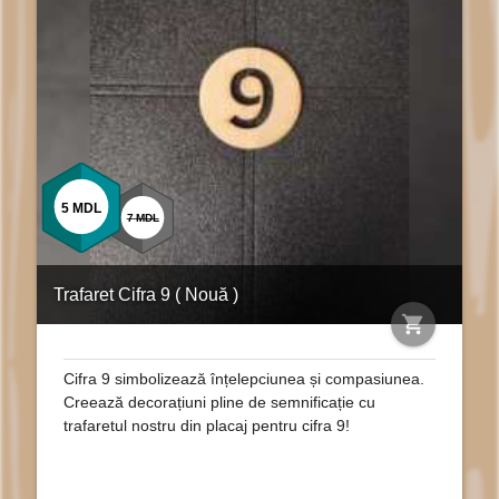
5
MDL
7
MDL
Trafaret Cifra 9 ( Nouă )
shopping_cart
Cifra 9 simbolizează înțelepciunea și compasiunea.
Creează decorațiuni pline de semnificație cu
trafaretul nostru din placaj pentru cifra 9!