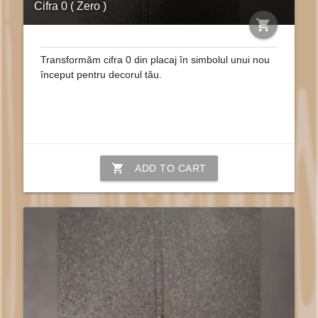
Cifra 0 ( Zero )
shopping_cart
Transformăm cifra 0 din placaj în simbolul unui nou
început pentru decorul tău.
shopping_cart
ADD TO CART