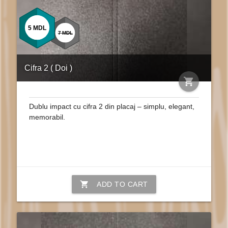
5
MDL
7
MDL
Cifra 2 ( Doi )
shopping_cart
Dublu impact cu cifra 2 din placaj – simplu, elegant,
memorabil.
shopping_cart
ADD TO CART