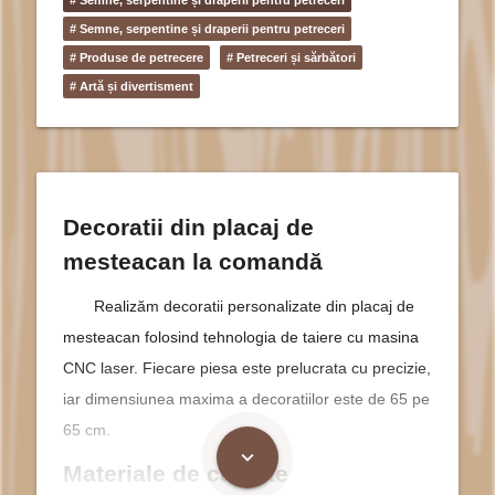
# Semne, serpentine și draperii pentru petreceri
# Produse de petrecere
# Petreceri și sărbători
# Artă și divertisment
Decoratii din placaj de
mesteacan la comandă
Realizăm decoratii personalizate din placaj de
mesteacan folosind tehnologia de taiere cu masina
CNC laser. Fiecare piesa este prelucrata cu precizie,
iar dimensiunea maxima a decoratiilor este de 65 pe
65 cm.
expand_more
Materiale de calitate