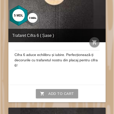
5
MDL
7
MDL
Trafaret Cifra 6 ( Șase )
shopping_cart
Cifra 6 aduce echilibru și iubire. Perfecționează-ți
decorurile cu trafaretul nostru din placaj pentru cifra
6!
shopping_cart
ADD TO CART