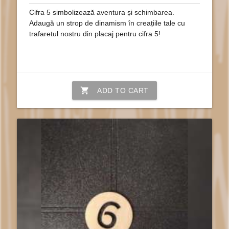
Cifra 5 simbolizează aventura și schimbarea.
Adaugă un strop de dinamism în creațiile tale cu
trafaretul nostru din placaj pentru cifra 5!
shopping_cart
ADD TO CART