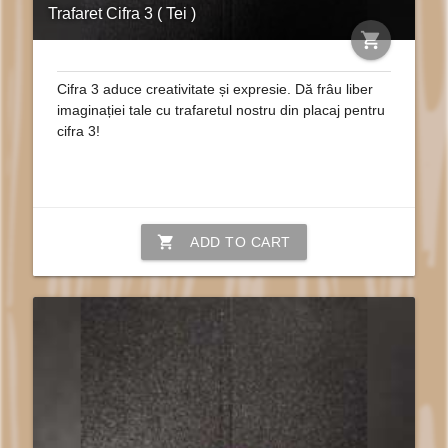
Trafaret Cifra 3 ( Tei )
shopping_cart
Cifra 3 aduce creativitate și expresie. Dă frâu liber
imaginației tale cu trafaretul nostru din placaj pentru
cifra 3!
shopping_cart
ADD TO CART