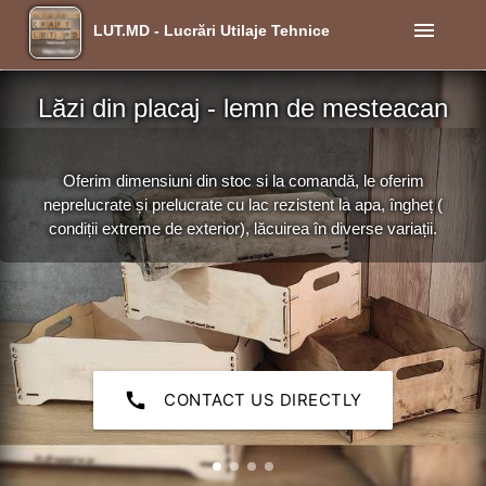
menu
LUT.MD - Lucrări Utilaje Tehnice
Lăzi din placaj - lemn de mesteacan
Oferim dimensiuni din stoc si la comandă, le oferim
neprelucrate și prelucrate cu lac rezistent la apa, îngheț (
condiții extreme de exterior), lăcuirea în diverse variații.
call
CONTACT US DIRECTLY