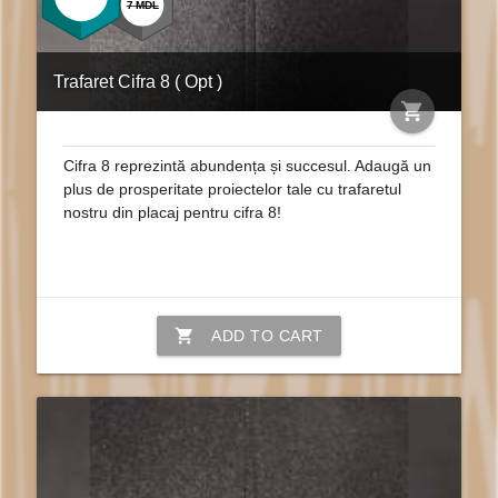
7
MDL
Trafaret Cifra 8 ( Opt )
shopping_cart
Cifra 8 reprezintă abundența și succesul. Adaugă un
plus de prosperitate proiectelor tale cu trafaretul
nostru din placaj pentru cifra 8!
shopping_cart
ADD TO CART