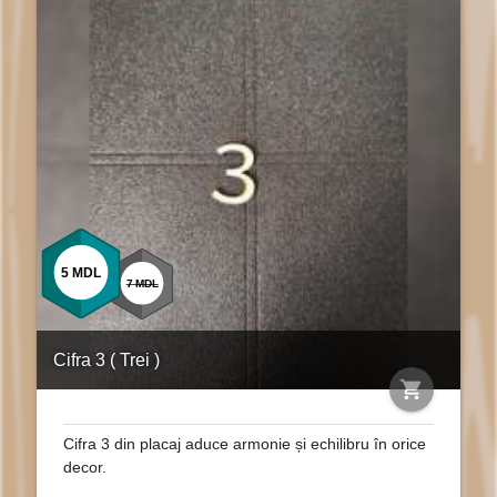
5
MDL
7
MDL
Cifra 3 ( Trei )
shopping_cart
Cifra 3 din placaj aduce armonie și echilibru în orice
decor.