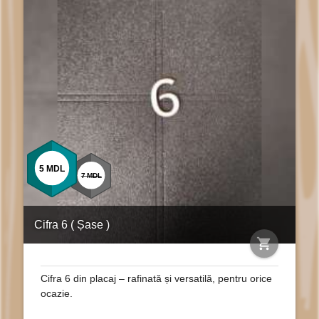
5
MDL
7
MDL
Cifra 6 ( Șase )
shopping_cart
Cifra 6 din placaj – rafinată și versatilă, pentru orice
ocazie.