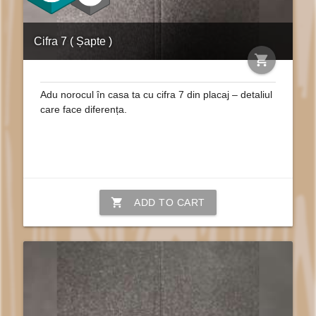
Cifra 7 ( Șapte )
shopping_cart
Adu norocul în casa ta cu cifra 7 din placaj – detaliul
care face diferența.
shopping_cart
ADD TO CART