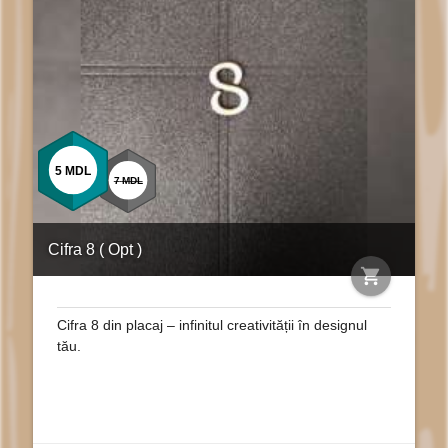
5
MDL
7
MDL
Cifra 8 ( Opt )
shopping_cart
Cifra 8 din placaj – infinitul creativității în designul
tău.