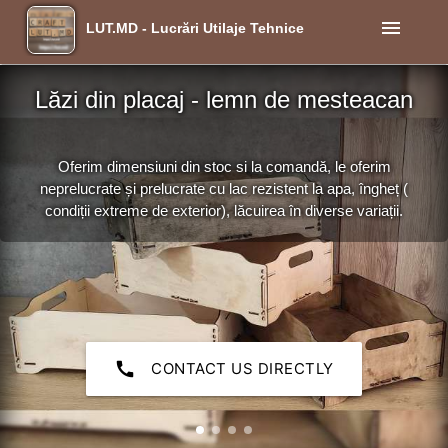
menu
LUT.MD - Lucrări Utilaje Tehnice
Lăzi din placaj - lemn de mesteacan
Oferim dimensiuni din stoc si la comandă, le oferim
neprelucrate și prelucrate cu lac rezistent la apa, îngheț (
condiții extreme de exterior), lăcuirea în diverse variații.
call
CONTACT US DIRECTLY