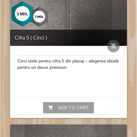
5
MDL
7
MDL
Cifra 5 ( Cinci )
shopping_cart
Cinci stele pentru cifra 5 din placaj – alegerea ideală
pentru un decor premium.
shopping_cart
ADD TO CART