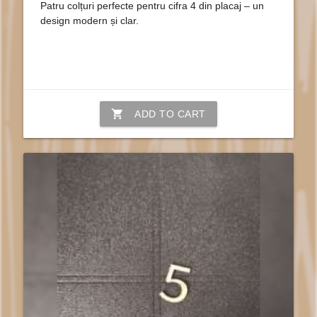
Patru colțuri perfecte pentru cifra 4 din placaj – un
design modern și clar.
shopping_cart
ADD TO CART