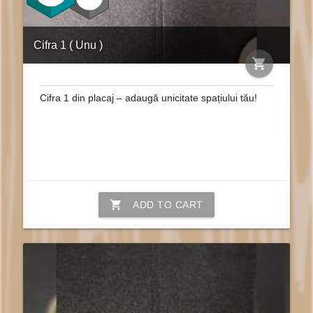
Cifra 1 ( Unu )
shopping_cart
Cifra 1 din placaj – adaugă unicitate spațiului tău!
shopping_cart
ADD TO CART