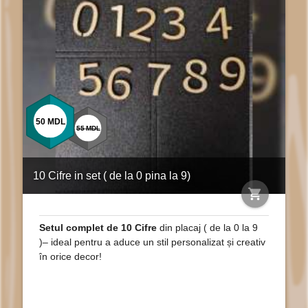
50
MDL
55
MDL
10 Cifre in set ( de la 0 pina la 9)
shopping_cart
Setul complet de 10 Cifre
din placaj ( de la 0 la 9
)– ideal pentru a aduce un stil personalizat și creativ
în orice decor!