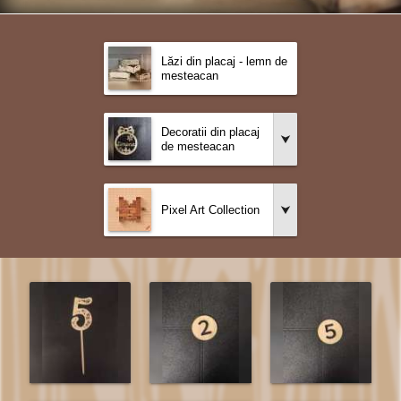
Lăzi din placaj - lemn de
mesteacan
Decoratii din placaj
de mesteacan
Pixel Art Collection