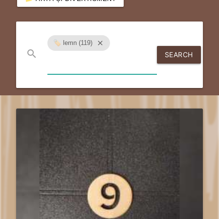
🏷️ lemn (119)
close
search
SEARCH
send