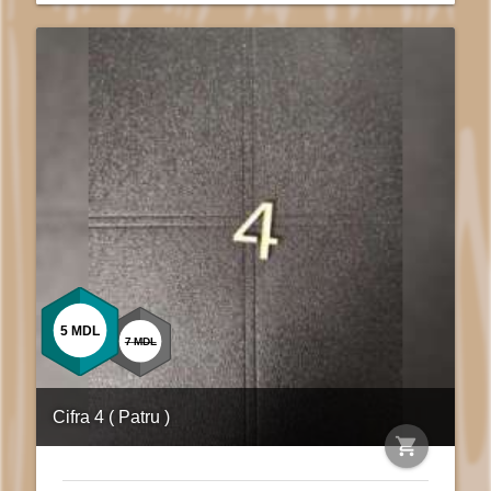
5
MDL
7
MDL
Cifra 4 ( Patru )
shopping_cart