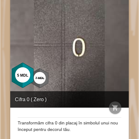
5
MDL
7
MDL
Cifra 0 ( Zero )
shopping_cart
Transformăm cifra 0 din placaj în simbolul unui nou
început pentru decorul tău.