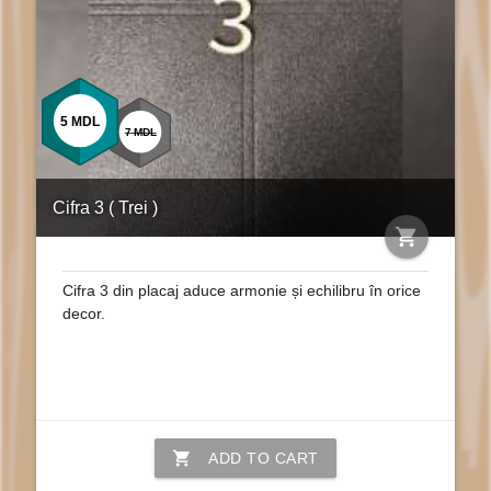
5
MDL
7
MDL
Cifra 3 ( Trei )
shopping_cart
Cifra 3 din placaj aduce armonie și echilibru în orice
decor.
shopping_cart
ADD TO CART