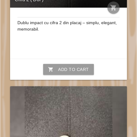
shopping_cart
Dublu impact cu cifra 2 din placaj – simplu, elegant,
memorabil.
shopping_cart
ADD TO CART