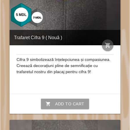
5
MDL
7
MDL
Trafaret Cifra 9 ( Nouă )
shopping_cart
Cifra 9 simbolizează înțelepciunea și compasiunea.
Creează decorațiuni pline de semnificație cu
trafaretul nostru din placaj pentru cifra 9!
shopping_cart
ADD TO CART