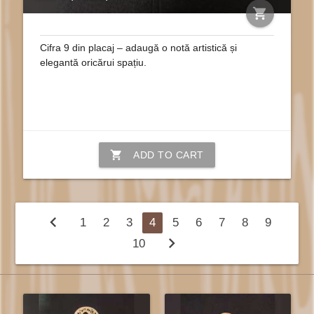
shopping_cart
Cifra 9 din placaj – adaugă o notă artistică și
elegantă oricărui spațiu.
shopping_cart
ADD TO CART
chevron_left
1
2
3
4
5
6
7
8
9
chevron_right
10